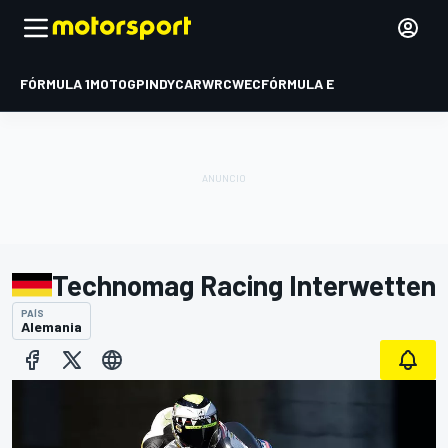
FÓRMULA 1
MOTOGP
INDYCAR
WRC
WEC
FÓRMULA E
Technomag Racing Interwetten
PAÍS
Alemania