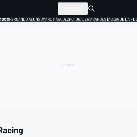
TODOS
ADOS
FERNANDO ALONSO
MARC MÁRQUEZ
FOTOGALERÍAS
APUESTAS
¡SIGUE LA F1,
P
Racing