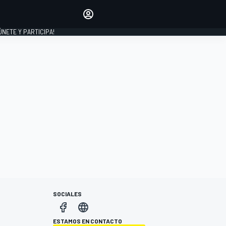
Haz que tu voz se escuche
comentando los artículos
 ÚNETE Y PARTICIPA!
INICIAR SESIÓN
EDICIÓN
ESPAÑA
SOCIALES
ESTAMOS EN CONTACTO