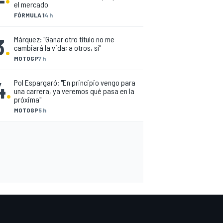
el mercado
FÓRMULA 1
4 h
3
.
Márquez: "Ganar otro título no me
cambiará la vida; a otros, sí"
MOTOGP
7 h
4
.
Pol Espargaró: "En principio vengo para
una carrera, ya veremos qué pasa en la
próxima"
MOTOGP
5 h