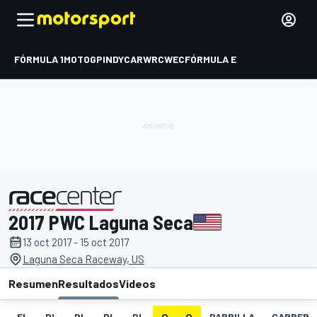
FÓRMULA 1
MOTOGP
INDYCAR
WRC
WEC
FÓRMULA E
2017 PWC Laguna Seca
presentado por
13 oct 2017 - 15 oct 2017
Laguna Seca Raceway, US
Resumen
Resultados
Videos
EL
PL
PL
PL
PL
Q
Q
PARRILLA
CARRERA