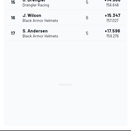
15
5
Drengler Racing
1'56.648
J. Wilson
+15.347
16
6
Black Armor Helmets
1'57.027
S. Andersen
+17.596
17
5
Black Armor Helmets
1'59.276