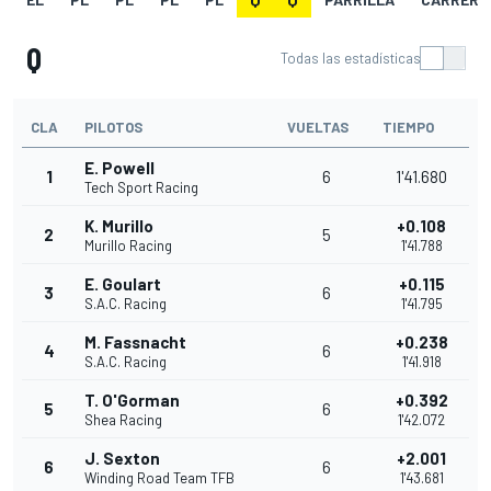
Q
Todas las estadísticas
CLA
PILOTOS
VUELTAS
TIEMPO
E. Powell
1
6
1'41.680
Tech Sport Racing
K. Murillo
+0.108
2
5
Murillo Racing
1'41.788
E. Goulart
+0.115
3
6
S.A.C. Racing
1'41.795
M. Fassnacht
+0.238
4
6
S.A.C. Racing
1'41.918
T. O'Gorman
+0.392
5
6
Shea Racing
1'42.072
J. Sexton
+2.001
6
6
Winding Road Team TFB
1'43.681