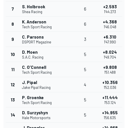
S. Holbrook
+2.593
7
6
Shea Racing
1'44.273
K. Anderson
+4.368
8
6
Tech Sport Racing
1'46.048
C. Parsons
+6.310
9
3
DSPORT Magazine
1'47.990
D. Moen
+8.024
10
5
S.A.C. Racing
1'49.704
C. O'Connell
+9.808
11
5
Tech Sport Racing
1'51.488
J. Pipal
+10.356
12
4
Jake Pipal Racing
1'52.036
P. Groenke
+11.444
13
5
Tech Sport Racing
1'53.124
D. Surzyshyn
+14.955
14
5
Hale Motorsports
1'56.635
J. Drengler
+14.968