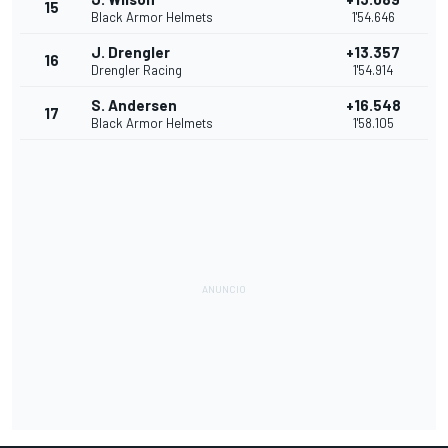
15
Black Armor Helmets
1'54.646
J. Drengler
+13.357
16
Drengler Racing
1'54.914
S. Andersen
+16.548
17
Black Armor Helmets
1'58.105