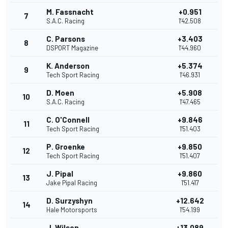
M. Fassnacht
+0.951
7
S.A.C. Racing
1'42.508
C. Parsons
+3.403
8
DSPORT Magazine
1'44.960
K. Anderson
+5.374
9
Tech Sport Racing
1'46.931
D. Moen
+5.908
10
S.A.C. Racing
1'47.465
C. O'Connell
+9.846
11
Tech Sport Racing
1'51.403
P. Groenke
+9.850
12
Tech Sport Racing
1'51.407
J. Pipal
+9.860
13
Jake Pipal Racing
1'51.417
D. Surzyshyn
+12.642
14
Hale Motorsports
1'54.199
J. Wilson
+13.089