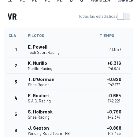
VR
Todas las estadísticas
CLA
PILOTOS
TIEMPO
E. Powell
1
1'41.557
Tech Sport Racing
K. Murillo
+0.316
2
Murillo Racing
1'41.873
T. O'Gorman
+0.620
3
Shea Racing
1'42.177
E. Goulart
+0.664
4
S.A.C. Racing
1'42.221
S. Holbrook
+0.790
5
Shea Racing
1'42.347
J. Sexton
+0.868
6
Winding Road Team TFB
1'42.425