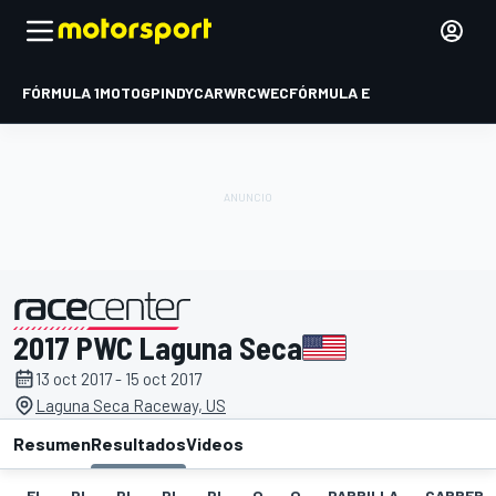
FÓRMULA 1
MOTOGP
INDYCAR
WRC
WEC
FÓRMULA E
2017 PWC Laguna Seca
presentado por
13 oct 2017 - 15 oct 2017
Laguna Seca Raceway, US
Resumen
Resultados
Videos
EL
PL
PL
PL
PL
Q
Q
PARRILLA
CARRERA