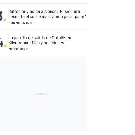
3
.
Button reivindica a Alonso: "Ni siquiera
necesita el coche más rápido para ganar"
FÓRMULA 1
5 h
4
.
La parrilla de salida de MotoGP en
Silverstone: filas y posiciones
MOTOGP
4 h