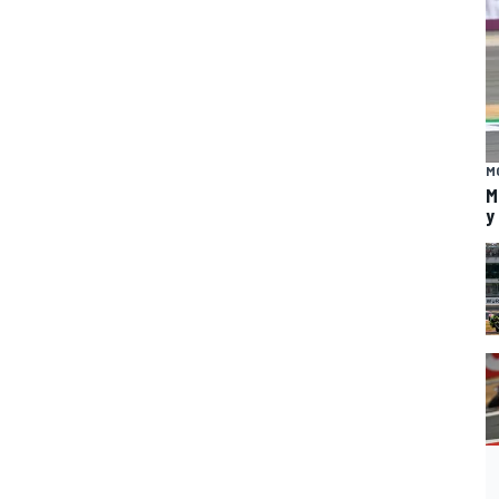
M
M
y