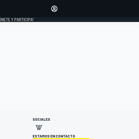
Haz que tu voz se escuche
comentando los artículos
 ÚNETE Y PARTICIPA!
INICIAR SESIÓN
EDICIÓN
ESPAÑA
SOCIALES
ESTAMOS EN CONTACTO