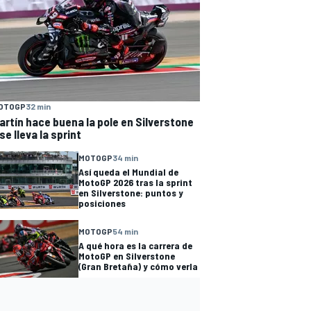
OTOGP
32 min
artín hace buena la pole en Silverstone
 se lleva la sprint
MOTOGP
34 min
Así queda el Mundial de
MotoGP 2026 tras la sprint
en Silverstone: puntos y
posiciones
MOTOGP
54 min
A qué hora es la carrera de
MotoGP en Silverstone
(Gran Bretaña) y cómo verla