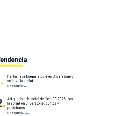
Tendencia
1
.
Martín hace buena la pole en Silverstone y
se lleva la sprint
MOTOGP
32 min
2
.
Así queda el Mundial de MotoGP 2026 tras
la sprint en Silverstone: puntos y
posiciones
MOTOGP
34 min