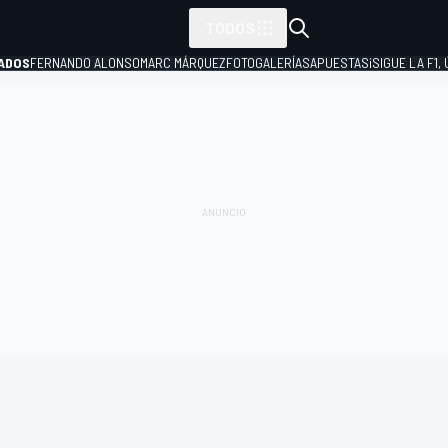
TODOS
ADOS
FERNANDO ALONSO
MARC MÁRQUEZ
FOTOGALERÍAS
APUESTAS
¡SIGUE LA F1,
P