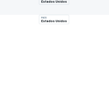
Estados Unidos
INDYCAR
WRC
PAÍS
Estados Unidos
WEC
FÓRMULA E