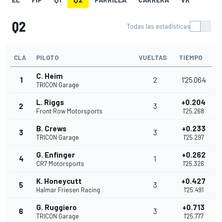
Q2
Todas las estadísticas
CLA
PILOTO
VUELTAS
TIEMPO
C. Heim
1
2
1'25.064
TRICON Garage
L. Riggs
+0.204
2
3
Front Row Motorsports
1'25.268
B. Crews
+0.233
3
3
TRICON Garage
1'25.297
G. Enfinger
+0.262
4
1
CR7 Motorsports
1'25.326
K. Honeycutt
+0.427
5
3
Halmar Friesen Racing
1'25.491
G. Ruggiero
+0.713
6
3
TRICON Garage
1'25.777