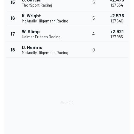
15
5
ThorSport Racing
1'27.534
K. Wright
+2.576
16
5
McAnally Hilgemann Racing
1'27.640
W. Slimp
+2.921
17
4
Halmar Friesen Racing
1'27.985
D. Hemric
18
0
McAnally Hilgemann Racing