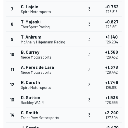
C. Lajoie
+0.752
7
3
Spire Motorsports
1'25.816
T. Majeski
+0.827
8
3
ThorSport Racing
1'25.891
T. Ankrum
+1.140
9
3
McAnally Hilgemann Racing
1'26.204
B. Currey
+1.368
10
3
Niece Motorsports
1'26.432
A. Pérez de Lara
+1.378
11
3
Niece Motorsports
1'26.442
R. Caruth
+1.746
12
3
Spire Motorsports
1'26.810
D. Sutton
+1.935
13
3
Rackley W.A.R.
1'26.999
C. Smith
+2.240
14
3
Front Row Motorsports
1'27.304
J. Garcia
+2.470