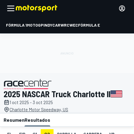
FÓRMULA 1
MOTOGP
INDYCAR
WRC
WEC
FÓRMULA E
2025 NASCAR Truck Charlotte II
presentado por
1 oct 2025 - 3 oct 2025
Charlotte Motor Speedway, US
Resumen
Resultados
EL
FIP
Q1
Q2
PARRILLA
CARRERA
VR