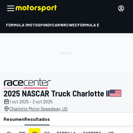
FÓRMULA 1
MOTOGP
INDYCAR
WRC
WEC
FÓRMULA E
2025 NASCAR Truck Charlotte II
presentado por
1 oct 2025 - 3 oct 2025
Charlotte Motor Speedway, US
Resumen
Resultados
EL
FIP
Q1
Q2
PARRILLA
CARRERA
VR