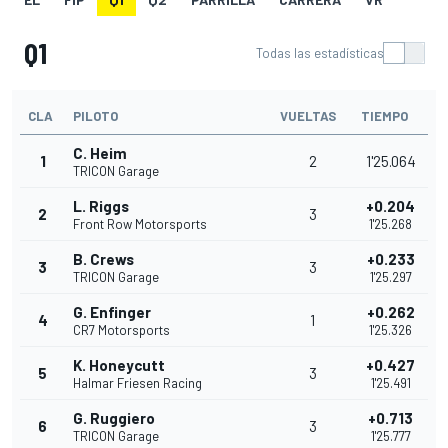
Q1
Todas las estadísticas
CLA
PILOTO
VUELTAS
TIEMPO
C. Heim
1
2
1'25.064
TRICON Garage
L. Riggs
+0.204
2
3
Front Row Motorsports
1'25.268
B. Crews
+0.233
3
3
TRICON Garage
1'25.297
G. Enfinger
+0.262
4
1
CR7 Motorsports
1'25.326
K. Honeycutt
+0.427
5
3
Halmar Friesen Racing
1'25.491
G. Ruggiero
+0.713
6
3
TRICON Garage
1'25.777