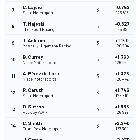
C. Lajoie
+0.752
7
3
Spire Motorsports
1'25.816
T. Majeski
+0.827
8
3
ThorSport Racing
1'25.891
T. Ankrum
+1.140
9
3
McAnally Hilgemann Racing
1'26.204
B. Currey
+1.368
10
3
Niece Motorsports
1'26.432
A. Pérez de Lara
+1.378
11
3
Niece Motorsports
1'26.442
R. Caruth
+1.746
12
3
Spire Motorsports
1'26.810
D. Sutton
+1.935
13
3
Rackley W.A.R.
1'26.999
C. Smith
+2.240
14
3
Front Row Motorsports
1'27.304
J. Garcia
+2.470