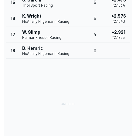
15
5
ThorSport Racing
1'27.534
K. Wright
+2.576
16
5
McAnally Hilgemann Racing
1'27.640
W. Slimp
+2.921
17
4
Halmar Friesen Racing
1'27.985
D. Hemric
18
0
McAnally Hilgemann Racing