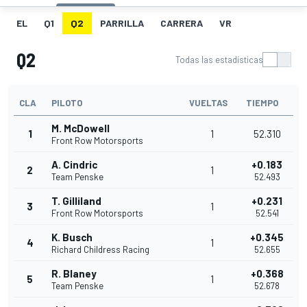
EL
Q1
Q2
PARRILLA
CARRERA
VR
Q2
Todas las estadísticas
CLA
PILOTO
VUELTAS
TIEMPO
M. McDowell
1
1
52.310
Front Row Motorsports
A. Cindric
+0.183
2
1
Team Penske
52.493
T. Gilliland
+0.231
3
1
Front Row Motorsports
52.541
K. Busch
+0.345
4
1
Richard Childress Racing
52.655
R. Blaney
+0.368
5
1
Team Penske
52.678