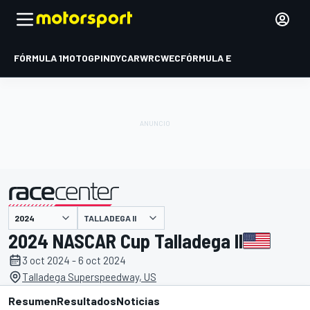
FÓRMULA 1
MOTOGP
INDYCAR
WRC
WEC
FÓRMULA E
TALLADEGA II
presentado por
2024 NASCAR Cup Talladega II
3 oct 2024 - 6 oct 2024
Talladega Superspeedway, US
Resumen
Resultados
Noticias