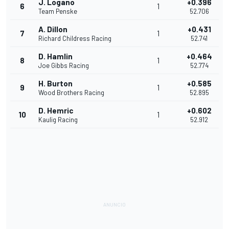
J. Logano
+0.396
6
1
Team Penske
52.706
A. Dillon
+0.431
7
1
Richard Childress Racing
52.741
D. Hamlin
+0.464
8
1
Joe Gibbs Racing
52.774
H. Burton
+0.585
9
1
Wood Brothers Racing
52.895
D. Hemric
+0.602
10
1
Kaulig Racing
52.912