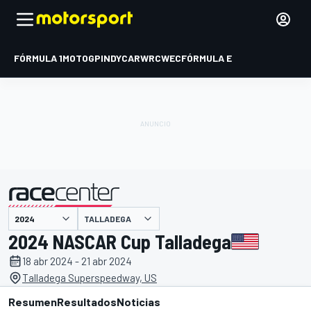
FÓRMULA 1
MOTOGP
INDYCAR
WRC
WEC
FÓRMULA E
TALLADEGA
presentado por
2024 NASCAR Cup Talladega
18 abr 2024 - 21 abr 2024
Talladega Superspeedway, US
Resumen
Resultados
Noticias