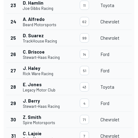
D. Hamlin
23
Toyota
11
Joe Gibbs Racing
A. Alfredo
24
Chevrolet
62
Beard Motorsports
D. Suarez
25
Chevrolet
99
TrackHouse Racing
C. Briscoe
26
Ford
14
Stewart-Haas Racing
J. Haley
27
Ford
51
Rick Ware Racing
E. Jones
28
Toyota
43
Legacy Motor Club
J. Berry
29
Ford
4
Stewart-Haas Racing
Z. Smith
30
Chevrolet
71
Spire Motorsports
C. Lajoie
31
Chevrolet
7