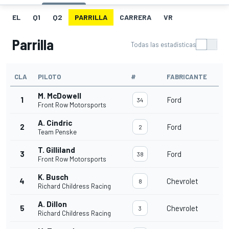
EL
Q1
Q2
PARRILLA
CARRERA
VR
Parrilla
Todas las estadísticas
CLA
PILOTO
#
FABRICANTE
M. McDowell
1
Ford
34
Front Row Motorsports
A. Cindric
2
Ford
2
Team Penske
T. Gilliland
3
Ford
38
Front Row Motorsports
K. Busch
4
Chevrolet
8
Richard Childress Racing
A. Dillon
5
Chevrolet
3
Richard Childress Racing