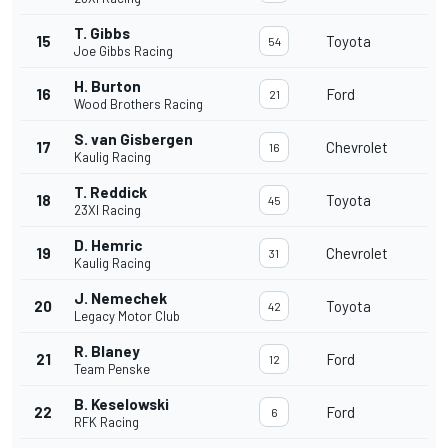
T. Gibbs
15
Toyota
54
Joe Gibbs Racing
H. Burton
16
Ford
21
Wood Brothers Racing
S. van Gisbergen
17
Chevrolet
16
Kaulig Racing
T. Reddick
18
Toyota
45
23XI Racing
D. Hemric
19
Chevrolet
31
Kaulig Racing
J. Nemechek
20
Toyota
42
Legacy Motor Club
R. Blaney
21
Ford
12
Team Penske
B. Keselowski
22
Ford
6
RFK Racing