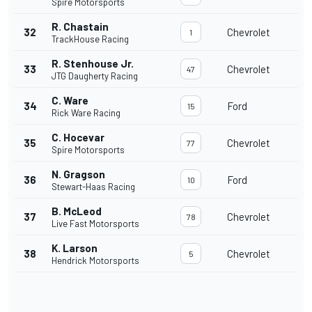
Spire Motorsports
R. Chastain
32
Chevrolet
1
TrackHouse Racing
R. Stenhouse Jr.
33
Chevrolet
47
JTG Daugherty Racing
C. Ware
34
Ford
15
Rick Ware Racing
C. Hocevar
35
Chevrolet
77
Spire Motorsports
N. Gragson
36
Ford
10
Stewart-Haas Racing
B. McLeod
37
Chevrolet
78
Live Fast Motorsports
K. Larson
38
Chevrolet
5
Hendrick Motorsports