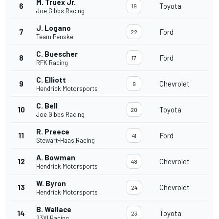
M. Truex Jr.
6
Toyota
19
Joe Gibbs Racing
J. Logano
7
Ford
22
Team Penske
C. Buescher
8
Ford
17
RFK Racing
C. Elliott
9
Chevrolet
9
Hendrick Motorsports
C. Bell
10
Toyota
20
Joe Gibbs Racing
R. Preece
11
Ford
41
Stewart-Haas Racing
A. Bowman
12
Chevrolet
48
Hendrick Motorsports
W. Byron
13
Chevrolet
24
Hendrick Motorsports
B. Wallace
14
Toyota
23
23XI Racing