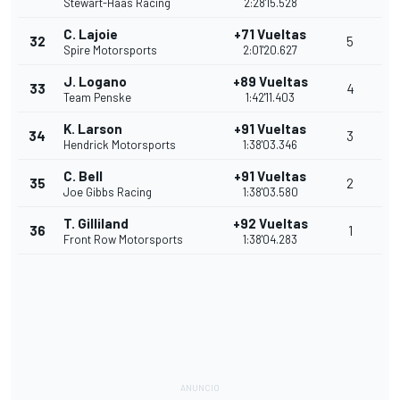
Stewart-Haas Racing
2:28'15.528
C. Lajoie
+71 Vueltas
32
5
Spire Motorsports
2:01'20.627
J. Logano
+89 Vueltas
33
4
Team Penske
1:42'11.403
K. Larson
+91 Vueltas
34
3
Hendrick Motorsports
1:38'03.346
C. Bell
+91 Vueltas
35
2
Joe Gibbs Racing
1:38'03.580
T. Gilliland
+92 Vueltas
36
1
Front Row Motorsports
1:38'04.283