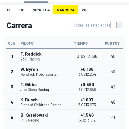
EL
FIP
PARRILLA
CARRERA
VR
Carrera
Todas las estadísticas
CLA
PILOTO
TIEMPO
PUNTOS
T. Reddick
1
3:02'12.066
40
23XI Racing
W. Byron
+0.168
2
50
Hendrick Motorsports
3:02'12.234
T. Gibbs
+0.590
3
42
Joe Gibbs Racing
3:02'12.656
K. Busch
+1.007
4
48
Richard Childress Racing
3:02'13.073
B. Keselowski
+1.546
5
41
RFK Racing
3:02'13.612