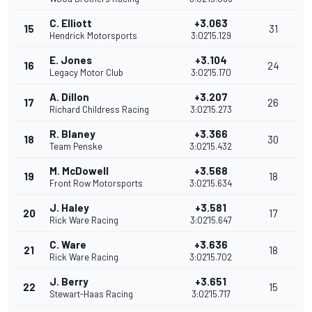
C. Elliott
+3.063
15
31
Hendrick Motorsports
3:02'15.129
E. Jones
+3.104
16
24
Legacy Motor Club
3:02'15.170
A. Dillon
+3.207
17
26
Richard Childress Racing
3:02'15.273
R. Blaney
+3.366
18
30
Team Penske
3:02'15.432
M. McDowell
+3.568
19
18
Front Row Motorsports
3:02'15.634
J. Haley
+3.581
20
17
Rick Ware Racing
3:02'15.647
C. Ware
+3.636
21
18
Rick Ware Racing
3:02'15.702
J. Berry
+3.651
22
15
Stewart-Haas Racing
3:02'15.717