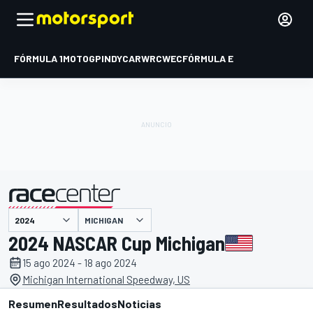
FÓRMULA 1
MOTOGP
INDYCAR
WRC
WEC
FÓRMULA E
MICHIGAN
presentado por
2024 NASCAR Cup Michigan
15 ago 2024 - 18 ago 2024
Michigan International Speedway, US
Resumen
Resultados
Noticias