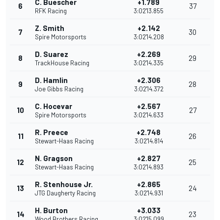
C. Buescher
+1.789
6
37
RFK Racing
3:02'13.855
Z. Smith
+2.142
7
30
Spire Motorsports
3:02'14.208
D. Suarez
+2.269
8
29
TrackHouse Racing
3:02'14.335
D. Hamlin
+2.306
9
28
Joe Gibbs Racing
3:02'14.372
C. Hocevar
+2.567
10
27
Spire Motorsports
3:02'14.633
R. Preece
+2.748
11
26
Stewart-Haas Racing
3:02'14.814
N. Gragson
+2.827
12
25
Stewart-Haas Racing
3:02'14.893
R. Stenhouse Jr.
+2.865
13
24
JTG Daugherty Racing
3:02'14.931
H. Burton
+3.033
14
23
Wood Brothers Racing
3:02'15.099