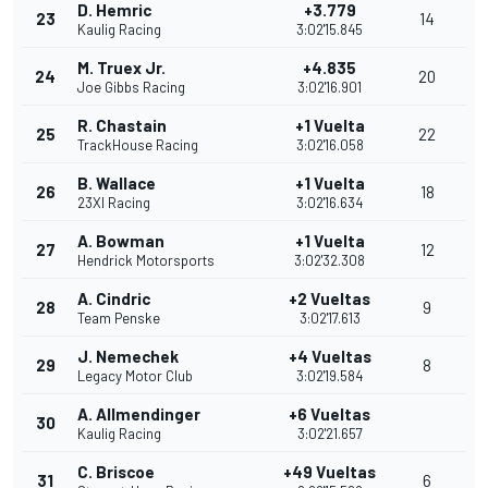
D. Hemric
+3.779
23
14
Kaulig Racing
3:02'15.845
M. Truex Jr.
+4.835
24
20
Joe Gibbs Racing
3:02'16.901
R. Chastain
+1 Vuelta
25
22
TrackHouse Racing
3:02'16.058
B. Wallace
+1 Vuelta
26
18
23XI Racing
3:02'16.634
A. Bowman
+1 Vuelta
27
12
Hendrick Motorsports
3:02'32.308
A. Cindric
+2 Vueltas
28
9
Team Penske
3:02'17.613
J. Nemechek
+4 Vueltas
29
8
Legacy Motor Club
3:02'19.584
A. Allmendinger
+6 Vueltas
30
Kaulig Racing
3:02'21.657
C. Briscoe
+49 Vueltas
31
6