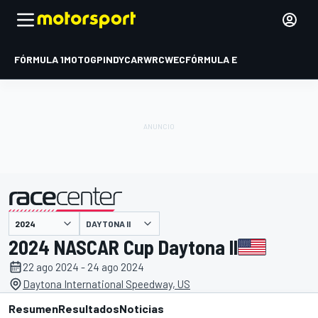
FÓRMULA 1
MOTOGP
INDYCAR
WRC
WEC
FÓRMULA E
DAYTONA II
presentado por
2024 NASCAR Cup Daytona II
22 ago 2024 - 24 ago 2024
Daytona International Speedway, US
Resumen
Resultados
Noticias