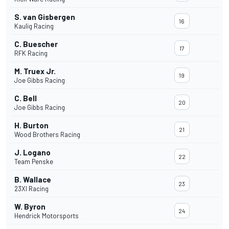
S. van Gisbergen
16
Kaulig Racing
C. Buescher
17
RFK Racing
M. Truex Jr.
19
Joe Gibbs Racing
C. Bell
20
Joe Gibbs Racing
H. Burton
21
Wood Brothers Racing
J. Logano
22
Team Penske
B. Wallace
23
23XI Racing
W. Byron
24
Hendrick Motorsports