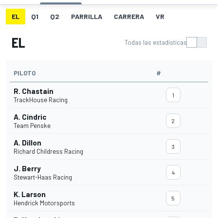
EL
Q1
Q2
PARRILLA
CARRERA
VR
EL
Todas las estadísticas
PILOTO
#
R. Chastain
1
TrackHouse Racing
A. Cindric
2
Team Penske
A. Dillon
3
Richard Childress Racing
J. Berry
4
Stewart-Haas Racing
K. Larson
5
Hendrick Motorsports