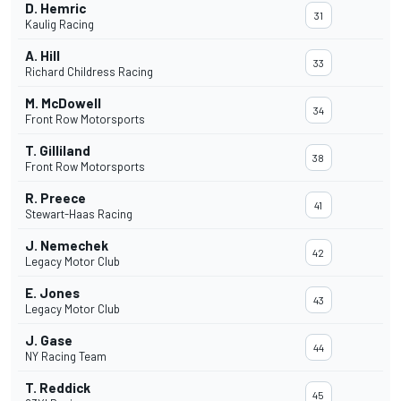
D. Hemric
31
Kaulig Racing
A. Hill
33
Richard Childress Racing
M. McDowell
34
Front Row Motorsports
T. Gilliland
38
Front Row Motorsports
R. Preece
41
Stewart-Haas Racing
J. Nemechek
42
Legacy Motor Club
E. Jones
43
Legacy Motor Club
J. Gase
44
NY Racing Team
T. Reddick
45