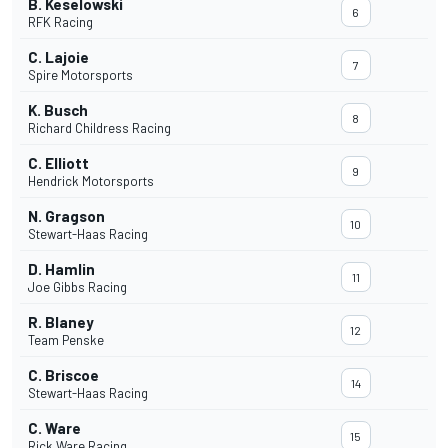
B. Keselowski
6
RFK Racing
C. Lajoie
7
Spire Motorsports
K. Busch
8
Richard Childress Racing
C. Elliott
9
Hendrick Motorsports
N. Gragson
10
Stewart-Haas Racing
D. Hamlin
11
Joe Gibbs Racing
R. Blaney
12
Team Penske
C. Briscoe
14
Stewart-Haas Racing
C. Ware
15
Rick Ware Racing