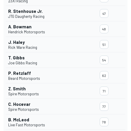
23XI Racing
R. Stenhouse Jr.
47
JTG Daugherty Racing
A. Bowman
48
Hendrick Motorsports
J. Haley
51
Rick Ware Racing
T. Gibbs
54
Joe Gibbs Racing
P. Retzlaff
62
Beard Motorsports
Z. Smith
71
Spire Motorsports
C. Hocevar
77
Spire Motorsports
B. McLeod
78
Live Fast Motorsports