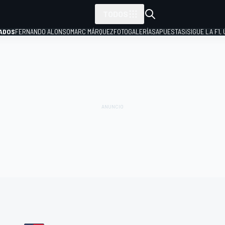
TODOS
ADOS
FERNANDO ALONSO
MARC MÁRQUEZ
FOTOGALERÍAS
APUESTAS
¡SIGUE LA F1,
P