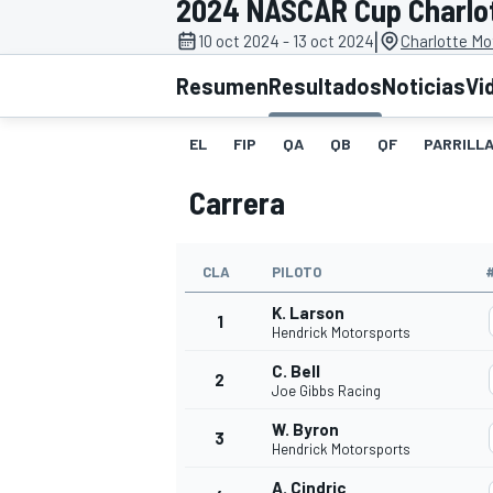
2024 NASCAR Cup Charlott
|
10 oct 2024 - 13 oct 2024
Charlotte Mo
INDYCAR
WRC
Resumen
Resultados
Noticias
Vi
EL
FIP
QA
QB
QF
PARRILL
Carrera
CLA
PILOTO
K. Larson
1
Hendrick Motorsports
C. Bell
2
WEC
FÓRMULA E
Joe Gibbs Racing
W. Byron
3
Hendrick Motorsports
A. Cindric