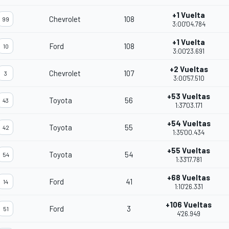
+1 Vuelta
Chevrolet
108
99
3:00'04.784
+1 Vuelta
Ford
108
10
3:00'23.691
+2 Vueltas
Chevrolet
107
3
3:00'57.510
+53 Vueltas
Toyota
56
43
1:37'03.171
+54 Vueltas
Toyota
55
42
1:35'00.434
+55 Vueltas
Toyota
54
54
1:33'17.781
+68 Vueltas
Ford
41
14
1:10'26.331
+106 Vueltas
Ford
3
51
4'26.949