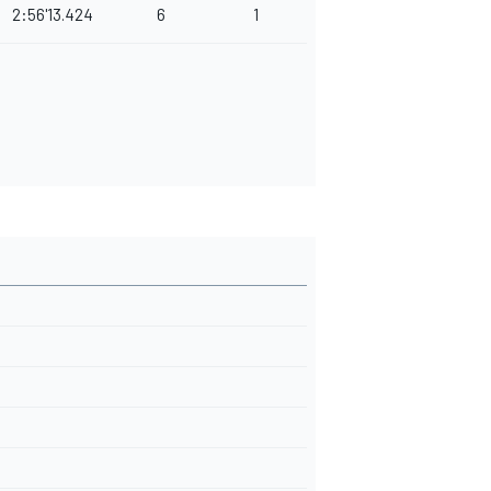
2:56'13.424
6
1