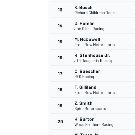
K. Busch
13
Richard Childress Racing
D. Hamlin
14
Joe Gibbs Racing
M. McDowell
15
Front Row Motorsports
R. Stenhouse Jr.
16
JTG Daugherty Racing
C. Buescher
17
RFK Racing
T. Gilliland
18
Front Row Motorsports
Z. Smith
19
Spire Motorsports
H. Burton
20
Wood Brothers Racing