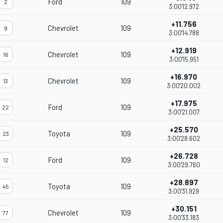
Ford
109
2
3:00'12.972
+11.756
Chevrolet
109
9
3:00'14.788
+12.919
Chevrolet
109
16
3:00'15.951
+16.970
Chevrolet
109
13
3:00'20.002
+17.975
Ford
109
22
3:00'21.007
+25.570
Toyota
109
23
3:00'28.602
+26.728
Ford
109
12
3:00'29.760
+28.897
Toyota
109
45
3:00'31.929
+30.151
Chevrolet
109
77
3:00'33.183