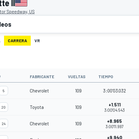
e II
tor Speedway, US
deos
A
CARRERA
VR
#
FABRICANTE
VUELTAS
TIEMPO
Chevrolet
109
3:00'03.032
5
+1.511
Toyota
109
20
3:00'04.543
+8.965
Chevrolet
109
24
3:00'11.997
+9.940