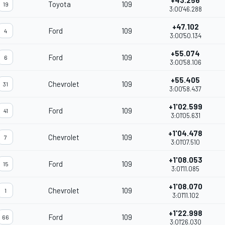
+43.256
Toyota
109
19
3:00'46.288
+47.102
Ford
109
4
3:00'50.134
+55.074
Ford
109
6
3:00'58.106
+55.405
Chevrolet
109
31
3:00'58.437
+1'02.599
Ford
109
41
3:01'05.631
+1'04.478
Chevrolet
109
7
3:01'07.510
+1'08.053
Ford
109
15
3:01'11.085
+1'08.070
Chevrolet
109
1
3:01'11.102
+1'22.998
Ford
109
66
3:01'26.030