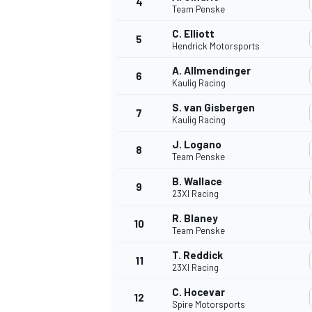
4
Team Penske
C. Elliott
5
Hendrick Motorsports
A. Allmendinger
6
Kaulig Racing
S. van Gisbergen
7
Kaulig Racing
J. Logano
8
Team Penske
B. Wallace
9
23XI Racing
R. Blaney
10
Team Penske
T. Reddick
11
23XI Racing
C. Hocevar
12
Spire Motorsports