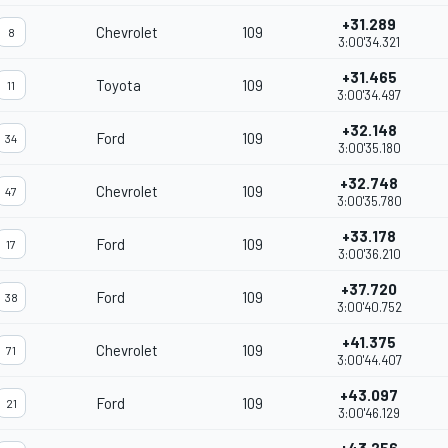
+31.289
Chevrolet
109
8
3:00'34.321
+31.465
Toyota
109
11
3:00'34.497
+32.148
Ford
109
34
3:00'35.180
+32.748
Chevrolet
109
47
3:00'35.780
+33.178
Ford
109
17
3:00'36.210
+37.720
Ford
109
38
3:00'40.752
+41.375
Chevrolet
109
71
3:00'44.407
+43.097
Ford
109
21
3:00'46.129