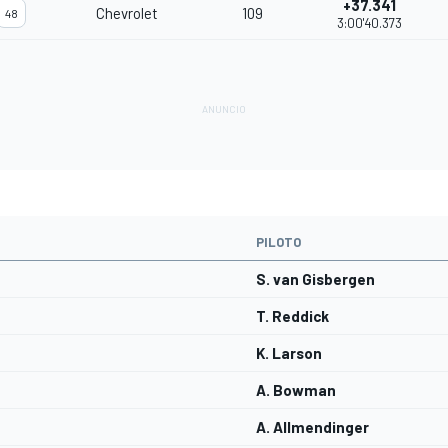
+37.341
Chevrolet
109
48
3:00'40.373
PILOTO
S. van Gisbergen
T. Reddick
K. Larson
A. Bowman
A. Allmendinger