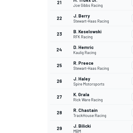
M. Truex Jr.
21
Joe Gibbs Racing
J. Berry
22
Stewart-Haas Racing
B. Keselowski
23
RFK Racing
D. Hemric
24
Kaulig Racing
R. Preece
25
Stewart-Haas Racing
MÁS CATEGORÍAS
J. Haley
26
Spire Motorsports
K. Grala
27
Rick Ware Racing
R. Chastain
28
TrackHouse Racing
J. Bilicki
29
MBM