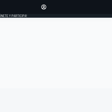
Haz que tu voz se escuche
comentando los artículos
 ÚNETE Y PARTICIPA!
INICIAR SESIÓN
EDICIÓN
ESPAÑA