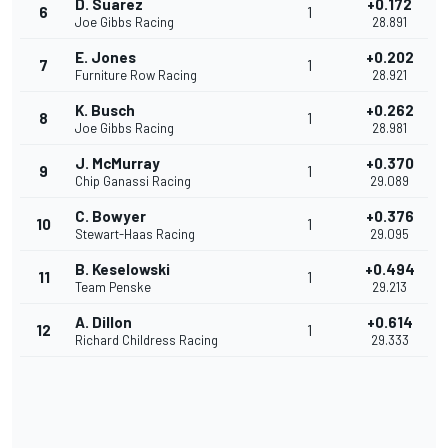
D. Suarez
+0.172
6
1
Joe Gibbs Racing
28.891
E. Jones
+0.202
7
1
Furniture Row Racing
28.921
K. Busch
+0.262
8
1
Joe Gibbs Racing
28.981
J. McMurray
+0.370
9
1
Chip Ganassi Racing
29.089
C. Bowyer
+0.376
10
1
Stewart-Haas Racing
29.095
B. Keselowski
+0.494
11
1
Team Penske
29.213
A. Dillon
+0.614
12
1
Richard Childress Racing
29.333