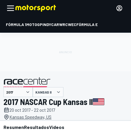
FÓRMULA 1
MOTOGP
INDYCAR
WRC
WEC
FÓRMULA E
KANSAS II
presentado por
2017 NASCAR Cup Kansas II
20 oct 2017 - 22 oct 2017
Kansas Speedway, US
Resumen
Resultados
Videos