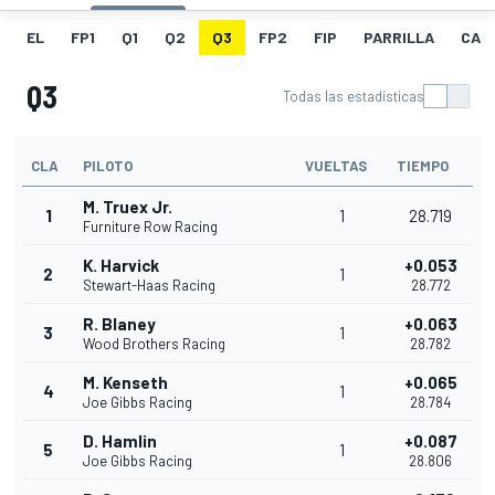
EL
FP1
Q1
Q2
Q3
FP2
FIP
PARRILLA
CAR
Q3
Todas las estadísticas
CLA
PILOTO
VUELTAS
TIEMPO
M. Truex Jr.
1
1
28.719
Furniture Row Racing
K. Harvick
+0.053
2
1
Stewart-Haas Racing
28.772
R. Blaney
+0.063
3
1
Wood Brothers Racing
28.782
M. Kenseth
+0.065
4
1
Joe Gibbs Racing
28.784
D. Hamlin
+0.087
5
1
Joe Gibbs Racing
28.806