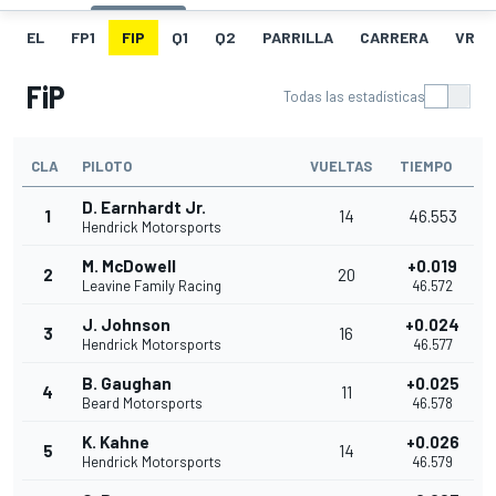
EL
FP1
FIP
Q1
Q2
PARRILLA
CARRERA
VR
FiP
Todas las estadísticas
CLA
PILOTO
VUELTAS
TIEMPO
D. Earnhardt Jr.
1
14
46.553
Hendrick Motorsports
M. McDowell
+0.019
2
20
Leavine Family Racing
46.572
J. Johnson
+0.024
3
16
Hendrick Motorsports
46.577
B. Gaughan
+0.025
4
11
Beard Motorsports
46.578
K. Kahne
+0.026
5
14
Hendrick Motorsports
46.579