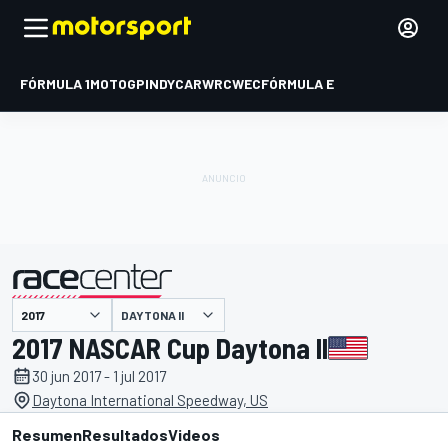
FÓRMULA 1
MOTOGP
INDYCAR
WRC
WEC
FÓRMULA E
DAYTONA II
presentado por
2017 NASCAR Cup Daytona II
30 jun 2017 - 1 jul 2017
Daytona International Speedway, US
Resumen
Resultados
Videos