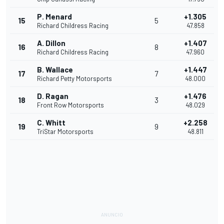
P. Menard
+1.305
15
5
Richard Childress Racing
47.858
A. Dillon
+1.407
16
8
Richard Childress Racing
47.960
B. Wallace
+1.447
17
7
Richard Petty Motorsports
48.000
D. Ragan
+1.476
18
3
Front Row Motorsports
48.029
C. Whitt
+2.258
19
9
TriStar Motorsports
48.811