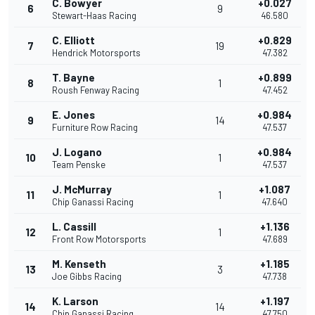
C. Bowyer
+0.027
6
9
Stewart-Haas Racing
46.580
C. Elliott
+0.829
7
19
Hendrick Motorsports
47.382
T. Bayne
+0.899
8
1
Roush Fenway Racing
47.452
E. Jones
+0.984
9
14
Furniture Row Racing
47.537
J. Logano
+0.984
10
1
Team Penske
47.537
J. McMurray
+1.087
11
1
Chip Ganassi Racing
47.640
L. Cassill
+1.136
12
1
Front Row Motorsports
47.689
M. Kenseth
+1.185
13
3
Joe Gibbs Racing
47.738
K. Larson
+1.197
14
14
Chip Ganassi Racing
47.750