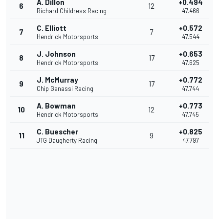
A. Dillon
+0.494
6
12
Richard Childress Racing
47.466
C. Elliott
+0.572
7
7
Hendrick Motorsports
47.544
J. Johnson
+0.653
8
17
Hendrick Motorsports
47.625
J. McMurray
+0.772
9
17
Chip Ganassi Racing
47.744
A. Bowman
+0.773
10
12
Hendrick Motorsports
47.745
C. Buescher
+0.825
11
9
JTG Daugherty Racing
47.797