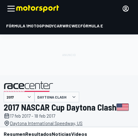
FÓRMULA 1
MOTOGP
INDYCAR
WRC
WEC
FÓRMULA E
DAYTONA CLASH
presentado por
2017 NASCAR Cup Daytona Clash
17 feb 2017 - 18 feb 2017
Daytona International Speedway, US
Resumen
Resultados
Noticias
Videos