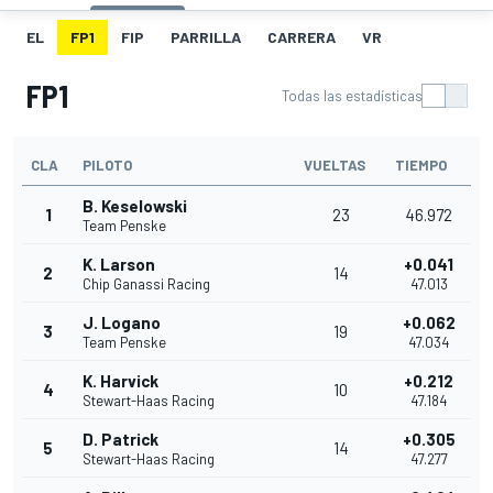
EL
FP1
FIP
PARRILLA
CARRERA
VR
FP1
Todas las estadísticas
CLA
PILOTO
VUELTAS
TIEMPO
B. Keselowski
1
23
46.972
Team Penske
K. Larson
+0.041
2
14
Chip Ganassi Racing
47.013
J. Logano
+0.062
3
19
Team Penske
47.034
K. Harvick
+0.212
4
10
Stewart-Haas Racing
47.184
D. Patrick
+0.305
5
14
Stewart-Haas Racing
47.277