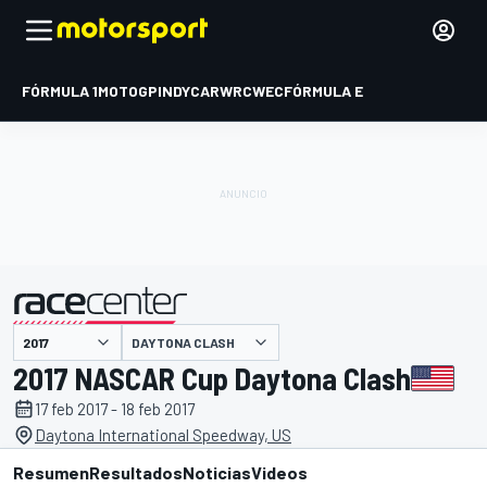
FÓRMULA 1
MOTOGP
INDYCAR
WRC
WEC
FÓRMULA E
DAYTONA CLASH
presentado por
2017 NASCAR Cup Daytona Clash
17 feb 2017 - 18 feb 2017
Daytona International Speedway, US
Resumen
Resultados
Noticias
Videos