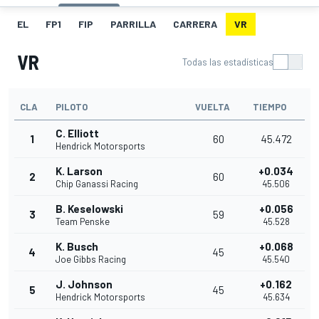
EL
FP1
FIP
PARRILLA
CARRERA
VR
VR
Todas las estadísticas
CLA
PILOTO
VUELTA
TIEMPO
C. Elliott
1
60
45.472
Hendrick Motorsports
K. Larson
+0.034
2
60
Chip Ganassi Racing
45.506
B. Keselowski
+0.056
3
59
Team Penske
45.528
K. Busch
+0.068
4
45
Joe Gibbs Racing
45.540
J. Johnson
+0.162
5
45
Hendrick Motorsports
45.634