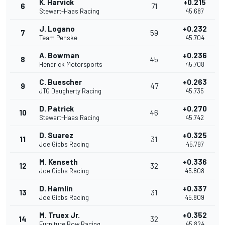
K. Harvick
+0.215
6
71
Stewart-Haas Racing
45.687
J. Logano
+0.232
7
59
Team Penske
45.704
A. Bowman
+0.236
8
45
Hendrick Motorsports
45.708
C. Buescher
+0.263
9
47
JTG Daugherty Racing
45.735
D. Patrick
+0.270
10
46
Stewart-Haas Racing
45.742
D. Suarez
+0.325
11
31
Joe Gibbs Racing
45.797
M. Kenseth
+0.336
12
32
Joe Gibbs Racing
45.808
D. Hamlin
+0.337
13
31
Joe Gibbs Racing
45.809
M. Truex Jr.
+0.352
14
32
Furniture Row Racing
45.824