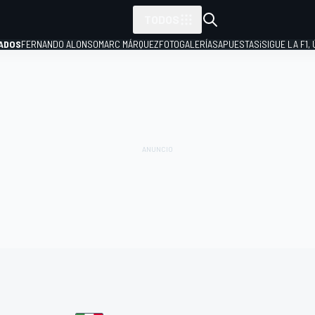
TODOS
ADOS
FERNANDO ALONSO
MARC MÁRQUEZ
FOTOGALERÍAS
APUESTAS
¡SIGUE LA F1,
P