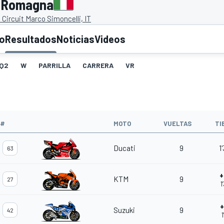
a Romagna
Circuit Marco Simoncelli, IT
to
Resultados
Noticias
Videos
Q2
W
PARRILLA
CARRERA
VR
#
MOTO
VUELTAS
TI
Ducati
9
1
63
+
KTM
9
27
1
+
Suzuki
9
42
1