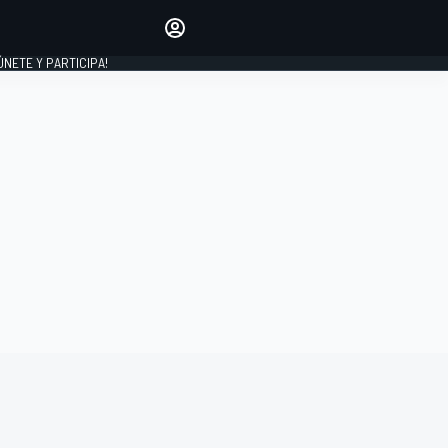
Haz que tu voz se escuche
comentando los artículos
 ÚNETE Y PARTICIPA!
INICIAR SESIÓN
EDICIÓN
ESPAÑA