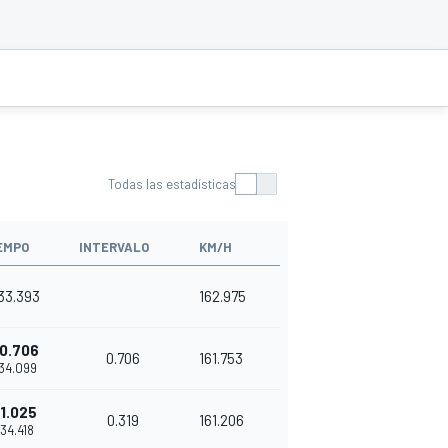
Todas las estadísticas
EMPO
INTERVALO
KM/H
'33.393
162.975
0.706
0.706
161.753
'34.099
1.025
0.319
161.206
'34.418