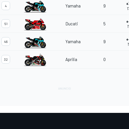
+
Yamaha
9
4
1
+
Ducati
5
51
1
+
Yamaha
9
46
1
Aprilia
0
32