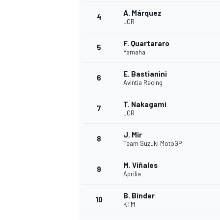
A. Márquez
4
LCR
F. Quartararo
5
Yamaha
E. Bastianini
6
Avintia Racing
T. Nakagami
7
LCR
J. Mir
8
Team Suzuki MotoGP
M. Viñales
9
Aprilia
B. Binder
10
KTM