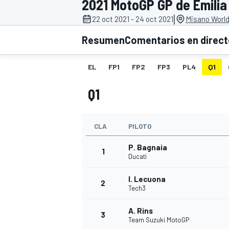
2021 MotoGP GP de Emili
|
22 oct 2021 - 24 oct 2021
Misano World 
INDYCAR
WRC
Resumen
Comentarios en direc
EL
FP1
FP2
FP3
PL4
Q1
Q1
CLA
PILOTO
P. Bagnaia
1
Ducati
I. Lecuona
WEC
FÓRMULA E
2
Tech3
A. Rins
3
Team Suzuki MotoGP