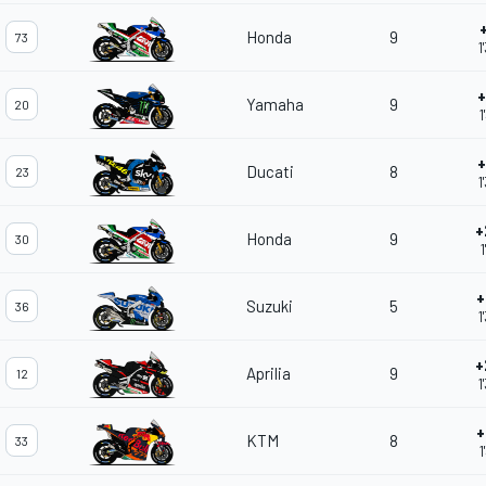
Honda
9
73
1
+
Yamaha
9
20
1
+
Ducati
8
23
1
+
Honda
9
30
1
+
Suzuki
5
36
1
+
Aprilia
9
12
1
+
KTM
8
33
1