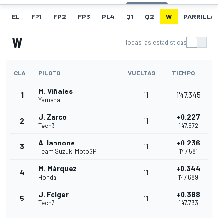
EL
FP1
FP2
FP3
PL4
Q1
Q2
W
PARRILLA
W
Todas las estadísticas
CLA
PILOTO
VUELTAS
TIEMPO
M. Viñales
1
11
1'47.345
Yamaha
J. Zarco
+0.227
2
11
Tech3
1'47.572
A. Iannone
+0.236
3
11
Team Suzuki MotoGP
1'47.581
M. Márquez
+0.344
4
11
Honda
1'47.689
J. Folger
+0.388
5
11
Tech3
1'47.733