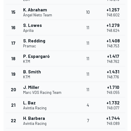
K. Abraham
+1.257
15
10
Ángel Nieto Team
1'48.602
S. Lowes
+1.279
16
11
Aprilia
1'48.624
S. Redding
+1.408
17
11
Pramac
1'48.753
P. Espargaró
+1.417
18
11
KTM
1'48.762
B. Smith
+1.431
19
11
KTM
1'48.776
J. Miller
+1.710
20
11
Marc VDS Racing Team
1'49.055
L. Baz
+1.732
21
4
Avintia Racing
1'49.077
H. Barbera
+1.744
22
7
Avintia Racing
1'49.089