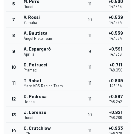
M. Pirro
+0.500
6
11
Ducati
1'47.845
V. Rossi
+0.539
7
10
Yamaha
1'47.884
A. Bautista
+0.539
8
11
Ángel Nieto Team
1'47.884
A. Espargaró
+0.591
9
9
Aprilia
1'47.936
D. Petrucci
+0.711
10
11
Pramac
1'48.056
T. Rabat
+0.839
11
11
Marc VDS Racing Team
1'48.184
D. Pedrosa
+0.897
12
11
Honda
1'48.242
J. Lorenzo
+0.921
13
10
Ducati
1'48.266
C. Crutchlow
+0.933
14
11
LCR
1'48.278