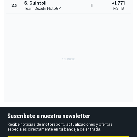
S. Guintoli
+1.771
23
11
Team Suzuki MotoGP
1'49.116
Suscríbete a nuestra newsletter
Recibe noticias de motorsport, actualizaciones y ofertas
especiales directamente en tu bandeja de entrada.