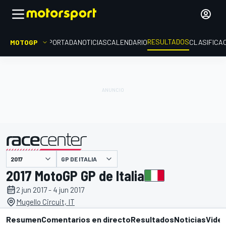
RESULTADOS
MOTOGP
PORTADA
NOTICIAS
CALENDARIO
CLASIFICA
GP DE ITALIA
presentado por
2017 MotoGP GP de Italia
2 jun 2017 - 4 jun 2017
Mugello Circuit, IT
Resumen
Comentarios en directo
Resultados
Noticias
Vide