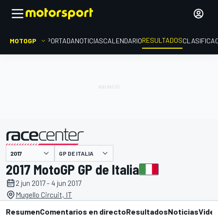
RESULTADOS
MOTOGP
PORTADA
NOTICIAS
CALENDARIO
CLASIFICA
GP DE ITALIA
presentado por
2017 MotoGP GP de Italia
2 jun 2017 - 4 jun 2017
Mugello Circuit, IT
Resumen
Comentarios en directo
Resultados
Noticias
Vide