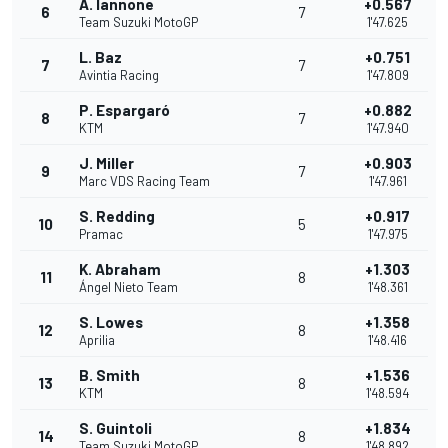
A. Iannone
+0.567
6
7
Team Suzuki MotoGP
1'47.625
L. Baz
+0.751
7
7
Avintia Racing
1'47.809
P. Espargaró
+0.882
8
7
KTM
1'47.940
J. Miller
+0.903
9
7
Marc VDS Racing Team
1'47.961
S. Redding
+0.917
10
5
Pramac
1'47.975
K. Abraham
+1.303
11
8
Ángel Nieto Team
1'48.361
S. Lowes
+1.358
12
8
Aprilia
1'48.416
B. Smith
+1.536
13
8
KTM
1'48.594
S. Guintoli
+1.834
14
8
Team Suzuki MotoGP
1'48.892