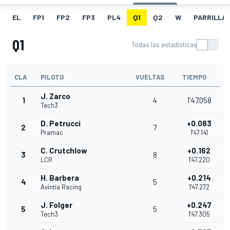
EL
FP1
FP2
FP3
PL4
Q1
Q2
W
PARRILLA
Q1
Todas las estadísticas
CLA
PILOTO
VUELTAS
TIEMPO
J. Zarco
1
4
1'47.058
Tech3
D. Petrucci
+0.083
2
7
Pramac
1'47.141
C. Crutchlow
+0.162
3
8
LCR
1'47.220
H. Barbera
+0.214
4
5
Avintia Racing
1'47.272
J. Folger
+0.247
5
5
Tech3
1'47.305