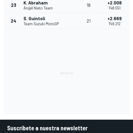
K. Abraham
+2.008
23
18
Ángel Nieto Team
1'48.551
S. Guintoli
+2.669
24
21
Team Suzuki MotoGP
1'49.212
Suscríbete a nuestra newsletter