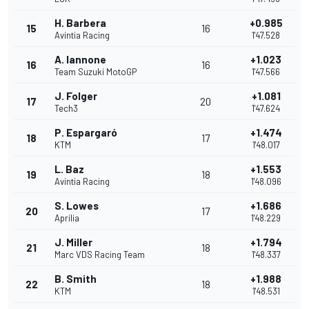
H. Barbera
+0.985
15
16
Avintia Racing
1'47.528
A. Iannone
+1.023
16
16
Team Suzuki MotoGP
1'47.566
J. Folger
+1.081
17
20
Tech3
1'47.624
P. Espargaró
+1.474
18
17
KTM
1'48.017
L. Baz
+1.553
19
18
Avintia Racing
1'48.096
S. Lowes
+1.686
20
17
Aprilia
1'48.229
J. Miller
+1.794
21
18
Marc VDS Racing Team
1'48.337
B. Smith
+1.988
22
18
KTM
1'48.531