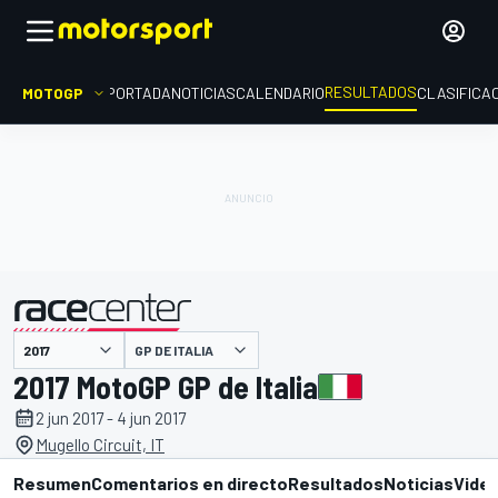
RESULTADOS
MOTOGP
PORTADA
NOTICIAS
CALENDARIO
CLASIFICA
GP DE ITALIA
presentado por
2017 MotoGP GP de Italia
2 jun 2017 - 4 jun 2017
Mugello Circuit, IT
Resumen
Comentarios en directo
Resultados
Noticias
Vide