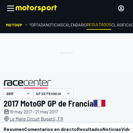
RESULTADOS
MOTOGP
PORTADA
NOTICIAS
CALENDARIO
CLASIFICA
GP DE FRANCIA
presentado por
2017 MotoGP GP de Francia
19 may 2017 - 21 may 2017
Le Mans Circuit Bugatti, FR
Resumen
Comentarios en directo
Resultados
Noticias
Vide