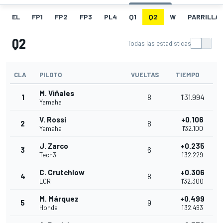
EL
FP1
FP2
FP3
PL4
Q1
Q2
W
PARRILLA
Q2
Todas las estadísticas
CLA
PILOTO
VUELTAS
TIEMPO
M. Viñales
1
8
1'31.994
Yamaha
V. Rossi
+0.106
2
8
Yamaha
1'32.100
J. Zarco
+0.235
3
6
Tech3
1'32.229
C. Crutchlow
+0.306
4
8
LCR
1'32.300
M. Márquez
+0.499
5
9
Honda
1'32.493