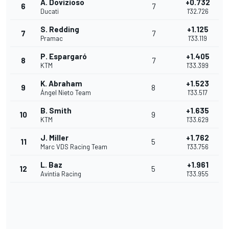
A. Dovizioso
+0.732
6
7
Ducati
1'32.726
S. Redding
+1.125
7
7
Pramac
1'33.119
P. Espargaró
+1.405
8
7
KTM
1'33.399
K. Abraham
+1.523
9
8
Ángel Nieto Team
1'33.517
B. Smith
+1.635
10
9
KTM
1'33.629
J. Miller
+1.762
11
5
Marc VDS Racing Team
1'33.756
L. Baz
+1.961
12
5
Avintia Racing
1'33.955