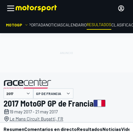
RESULTADOS
MOTOGP
PORTADA
NOTICIAS
CALENDARIO
CLASIFICA
GP DE FRANCIA
presentado por
2017 MotoGP GP de Francia
19 may 2017 - 21 may 2017
Le Mans Circuit Bugatti, FR
Resumen
Comentarios en directo
Resultados
Noticias
Vide