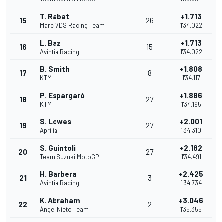
T. Rabat
+1.713
15
26
Marc VDS Racing Team
1'34.022
L. Baz
+1.713
16
15
Avintia Racing
1'34.022
B. Smith
+1.808
17
8
KTM
1'34.117
P. Espargaró
+1.886
18
27
KTM
1'34.195
S. Lowes
+2.001
19
27
Aprilia
1'34.310
S. Guintoli
+2.182
20
27
Team Suzuki MotoGP
1'34.491
H. Barbera
+2.425
21
3
Avintia Racing
1'34.734
K. Abraham
+3.046
22
2
Ángel Nieto Team
1'35.355