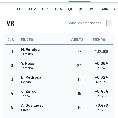
EL
FP1
FP2
FP3
PL4
Q1
Q2
W
PARRILLA
VR
Todas las estadísticas
CLA
PILOTO
VUELTA
TIEMPO
M. Viñales
1
28
1'32.309
Yamaha
V. Rossi
+0.064
2
24
Yamaha
1'32.373
D. Pedrosa
+0.324
3
14
Honda
1'32.633
J. Zarco
+0.454
4
15
Tech3
1'32.763
A. Dovizioso
+0.476
5
14
Ducati
1'32.785