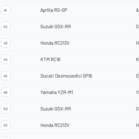
Aprilia RS-GP
A
41
Suzuki GSX-RR
S
42
Honda RC213V
H
43
KTM RC16
K
44
Ducati Desmosedici GP16
D
45
Yamaha YZR-M1
Y
46
Suzuki GSX-RR
S
50
Honda RC213V
H
53