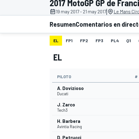
2017 MotoGP GP de Franc
|
19 may 2017 - 21 may 2017
Le Mans Circ
INDYCAR
WRC
Resumen
Comentarios en direc
EL
FP1
FP2
FP3
PL4
Q1
EL
PILOTO
#
A. Dovizioso
Ducati
J. Zarco
WEC
FÓRMULA E
Tech3
H. Barbera
Avintia Racing
D. Petrucci