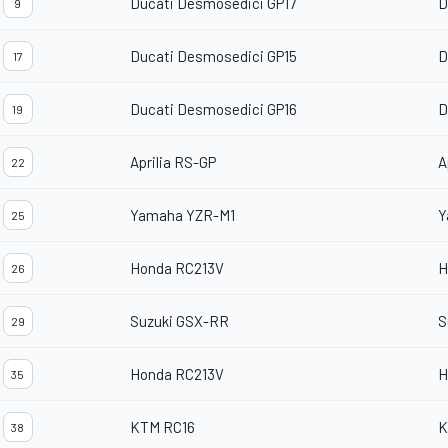
Ducati Desmosedici GP17
D
9
Ducati Desmosedici GP15
D
17
Ducati Desmosedici GP16
D
19
Aprilia RS-GP
A
22
Yamaha YZR-M1
Y
25
Honda RC213V
H
26
Suzuki GSX-RR
S
29
Honda RC213V
H
35
KTM RC16
K
38