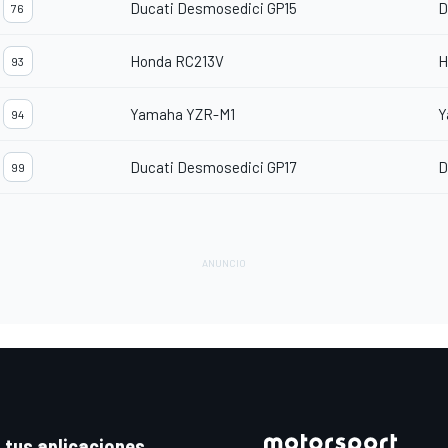
Ducati Desmosedici GP15
D
76
Honda RC213V
H
93
Yamaha YZR-M1
Y
94
Ducati Desmosedici GP17
D
99
 tus aplicaciones