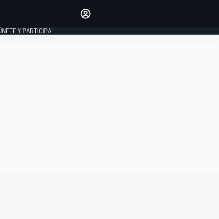
Haz que tu voz se escuche
comentando los artículos
 ÚNETE Y PARTICIPA!
INICIAR SESIÓN
EDICIÓN
ESPAÑA