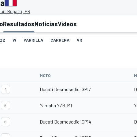
ia
uit Bugatti, FR
to
Resultados
Noticias
Videos
Q2
W
PARRILLA
CARRERA
VR
MOTO
M
Ducati Desmosedici GP17
D
4
Yamaha YZR-M1
Y
5
Ducati Desmosedici GP14
D
8