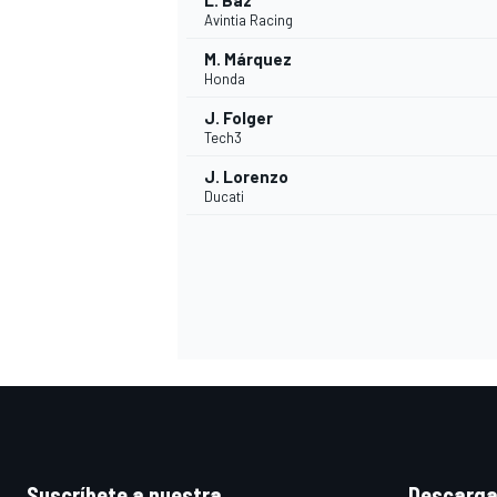
L. Baz
Avintia Racing
M. Márquez
Honda
J. Folger
Tech3
J. Lorenzo
Ducati
MÁS CATEGORÍAS
Suscríbete a nuestra
Descarga