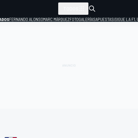
TODOS
ADOS
FERNANDO ALONSO
MARC MÁRQUEZ
FOTOGALERÍAS
APUESTAS
¡SIGUE LA F1,
P