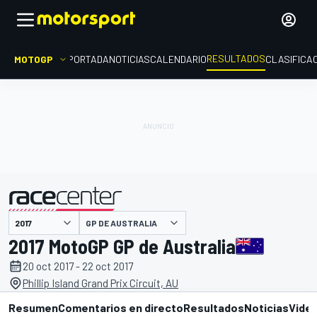
RESULTADOS
MOTOGP
PORTADA
NOTICIAS
CALENDARIO
CLASIFICA
GP DE AUSTRALIA
presentado por
2017 MotoGP GP de Australia
20 oct 2017 - 22 oct 2017
Phillip Island Grand Prix Circuit, AU
Resumen
Comentarios en directo
Resultados
Noticias
Vide