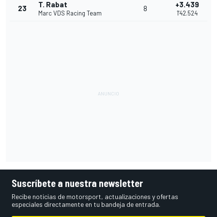
T. Rabat
+3.439
23
8
Marc VDS Racing Team
1'42.524
Suscríbete a nuestra newsletter
Recibe noticias de motorsport, actualizaciones y ofertas
especiales directamente en tu bandeja de entrada.