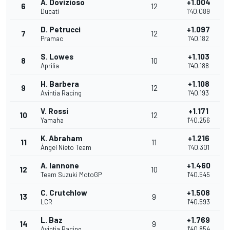
A. Dovizioso
+1.004
6
12
Ducati
1'40.089
D. Petrucci
+1.097
7
12
Pramac
1'40.182
S. Lowes
+1.103
8
10
Aprilia
1'40.188
H. Barbera
+1.108
9
12
Avintia Racing
1'40.193
V. Rossi
+1.171
10
12
Yamaha
1'40.256
K. Abraham
+1.216
11
11
Ángel Nieto Team
1'40.301
A. Iannone
+1.460
12
10
Team Suzuki MotoGP
1'40.545
C. Crutchlow
+1.508
13
9
LCR
1'40.593
L. Baz
+1.769
14
9
Avintia Racing
1'40.854