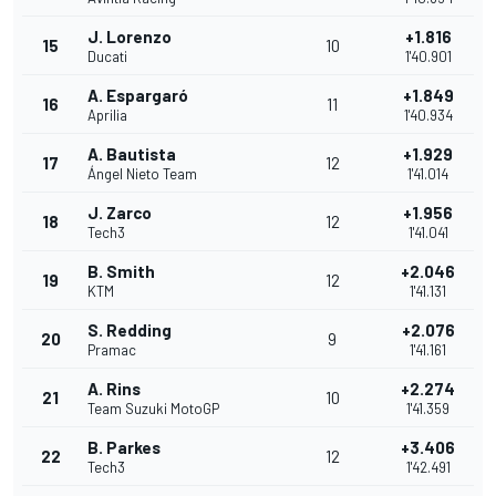
J. Lorenzo
+1.816
15
10
Ducati
1'40.901
A. Espargaró
+1.849
16
11
Aprilia
1'40.934
A. Bautista
+1.929
17
12
Ángel Nieto Team
1'41.014
J. Zarco
+1.956
18
12
Tech3
1'41.041
B. Smith
+2.046
19
12
KTM
1'41.131
S. Redding
+2.076
20
9
Pramac
1'41.161
A. Rins
+2.274
21
10
Team Suzuki MotoGP
1'41.359
B. Parkes
+3.406
22
12
Tech3
1'42.491