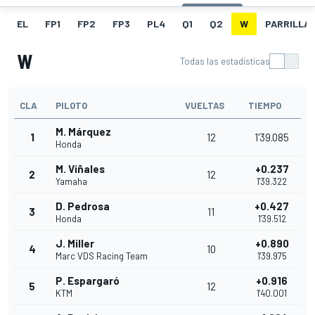
EL
FP1
FP2
FP3
PL4
Q1
Q2
W
PARRILLA
W
Todas las estadísticas
CLA
PILOTO
VUELTAS
TIEMPO
M. Márquez
1
12
1'39.085
Honda
M. Viñales
+0.237
2
12
Yamaha
1'39.322
D. Pedrosa
+0.427
3
11
Honda
1'39.512
J. Miller
+0.890
4
10
Marc VDS Racing Team
1'39.975
P. Espargaró
+0.916
5
12
KTM
1'40.001