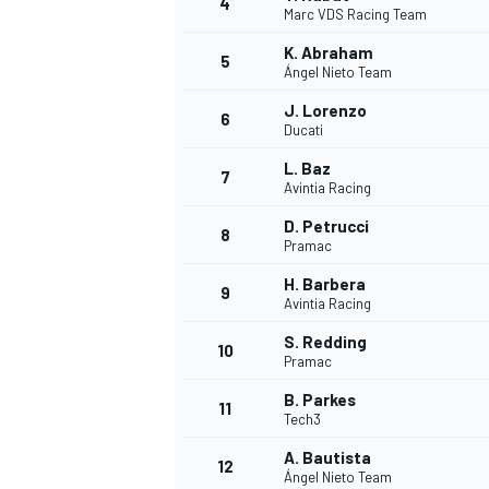
4
Marc VDS Racing Team
K. Abraham
5
Ángel Nieto Team
J. Lorenzo
6
Ducati
L. Baz
7
Avintia Racing
D. Petrucci
8
Pramac
H. Barbera
9
Avintia Racing
S. Redding
10
Pramac
B. Parkes
11
Tech3
A. Bautista
12
Ángel Nieto Team