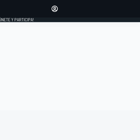
Haz que tu voz se escuche
comentando los artículos
 ÚNETE Y PARTICIPA!
INICIAR SESIÓN
EDICIÓN
ESPAÑA