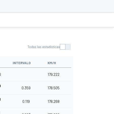
Todas las estadísticas
INTERVALO
KM/H
6
179.222
9
0.359
178.505
8
0.119
178.268
1