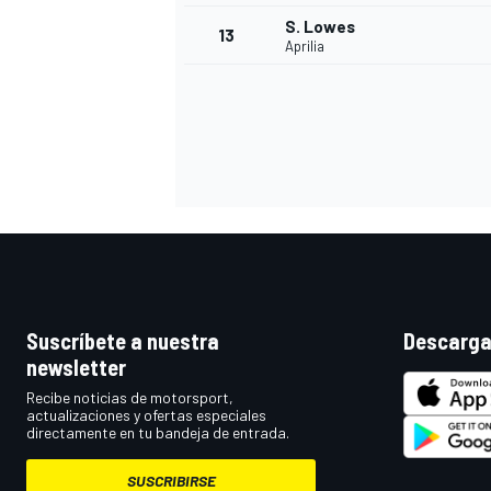
S. Lowes
13
Aprilia
Suscríbete a nuestra
Descarga
newsletter
Recibe noticias de motorsport,
actualizaciones y ofertas especiales
directamente en tu bandeja de entrada.
SUSCRIBIRSE