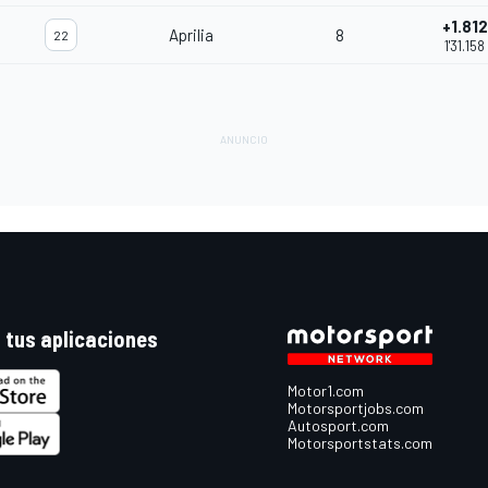
+1.812
Aprilia
8
22
1'31.158
 tus aplicaciones
Motor1.com
Motorsportjobs.com
Autosport.com
Motorsportstats.com