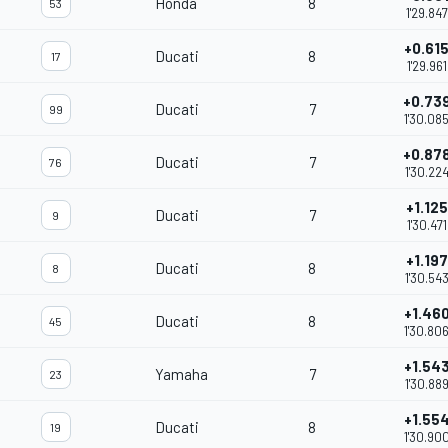
Honda
8
53
1'29.847
+0.61
Ducati
8
17
1'29.961
+0.73
Ducati
7
99
1'30.08
+0.87
Ducati
7
76
1'30.22
+1.125
Ducati
7
9
1'30.471
+1.197
Ducati
8
8
1'30.54
+1.46
Ducati
8
45
1'30.80
+1.54
Yamaha
7
23
1'30.88
+1.55
Ducati
8
19
1'30.90