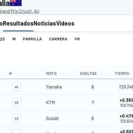
lia
 Grand Prix Circuit, AU
to
Resultados
Noticias
Videos
Q2
W
PARRILLA
CARRERA
VR
#
MOTO
VUELTAS
TIEMPO
Yamaha
8
1'29.34
46
+0.35
KTM
7
38
1'29.705
+0.47
Suzuki
8
42
1'29.824
+0.50