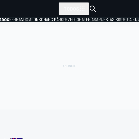
TODOS
ADOS
FERNANDO ALONSO
MARC MÁRQUEZ
FOTOGALERÍAS
APUESTAS
¡SIGUE LA F1,
P