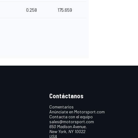
0.258
175.659
Contáctanos
Comentarios
Anúnciate en Motorsport.com
Contacta con el equipo
sales@motorsport.com
650 Madison Avenue,
New York, NY 10022
USA