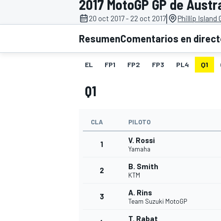
2017 MotoGP GP de Austra
|
20 oct 2017 - 22 oct 2017
Phillip Island
INDYCAR
WRC
Resumen
Comentarios en direc
EL
FP1
FP2
FP3
PL4
Q1
Q1
CLA
PILOTO
V. Rossi
1
Yamaha
B. Smith
2
WEC
FÓRMULA E
KTM
A. Rins
3
Team Suzuki MotoGP
T. Rabat