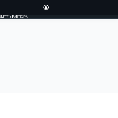
Haz que tu voz se escuche
comentando los artículos
 ÚNETE Y PARTICIPA!
INICIAR SESIÓN
EDICIÓN
ESPAÑA