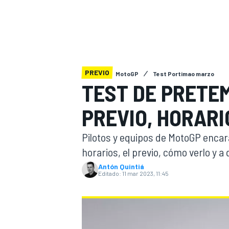
INDYCAR
WRC
PREVIO
MotoGP
Test Portimao marzo
TEST DE PRETE
PREVIO, HORARI
Pilotos y equipos de MotoGP encara
horarios, el previo, cómo verlo y a
Antón Quintiá
Editado:
11 mar 2023, 11:45
WEC
FÓRMULA E