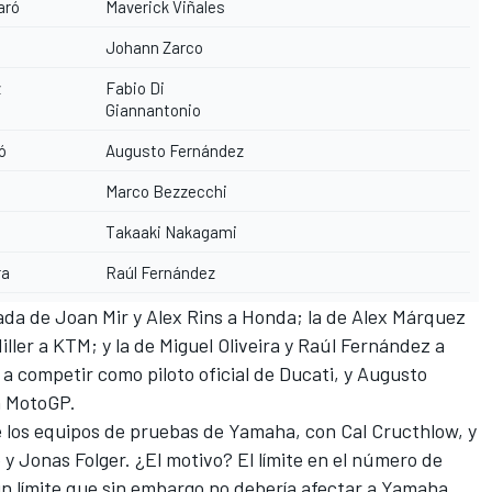
aró
Maverick Viñales
Johann Zarco
z
Fabio Di
Giannantonio
ó
Augusto Fernández
Marco Bezzecchi
Takaaki Nakagami
ra
Raúl Fernández
ada de Joan Mir y Alex Rins a Honda; la de Alex Márquez
iller a KTM; y la de Miguel Oliveira y Raúl Fernández a
 a competir como piloto oficial de Ducati, y Augusto
n MotoGP.
 los equipos de pruebas de Yamaha, con Cal Cructhlow, y
 y Jonas Folger. ¿El motivo? El límite en el número de
 límite que sin embargo no debería afectar a Yamaha,