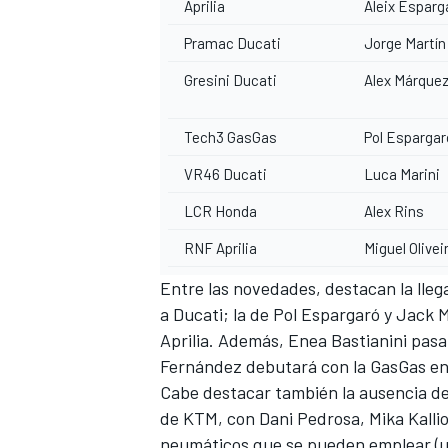
Aprilia
Aleix Esparg
Pramac Ducati
Jorge Martín
Gresini Ducati
Alex Márque
Tech3
GasGas
Pol Espargar
VR46 Ducati
Luca Marini
LCR Honda
Alex Rins
RNF Aprilia
Miguel Olivei
Entre las novedades, destacan la lleg
a Ducati; la de Pol Espargaró y Jack M
Aprilia. Además, Enea Bastianini pasa
Fernández debutará con la GasGas e
Cabe destacar también la ausencia de
de KTM, con Dani Pedrosa, Mika Kallio
neumáticos que se pueden emplear (un