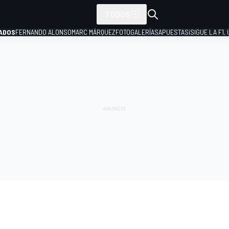
TODOS
ADOS
FERNANDO ALONSO
MARC MÁRQUEZ
FOTOGALERÍAS
APUESTAS
¡SIGUE LA F1,
P