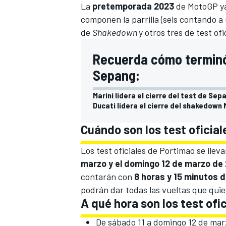
La
pretemporada 2023
de
MotoGP
ya
componen la parrilla (seis contando a
de
Shakedown
y otros tres de
test ofi
Recuerda cómo terminó 
Sepang:
Marini lidera el cierre del test de S
Ducati lidera el cierre del shakedow
Cuándo son los test oficia
Los test oficiales de Portimao se lle
marzo y el domingo 12 de marzo de
contarán con
8 horas y 15 minutos 
podrán dar todas las vueltas que qui
A qué hora son los test of
De sábado 11 a domingo 12 de mar