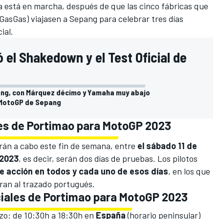
 está en marcha, después de que las cinco fábricas que
 GasGas) viajasen a
Sepang
para celebrar tres días
cial.
el Shakedown y el Test Oficial de
epang, con Márquez décimo y Yamaha muy abajo
n MotoGP de Sepang
les de Portimao para MotoGP 2023
varán a cabo este fin de semana, entre
el sábado 11 de
 2023
, es decir, serán dos días de pruebas. Los pilotos
de acción en todos y cada uno de esos días
, en los que
eran al trazado portugués.
iciales de Portimao para MotoGP 2023
zo: de 10:30h a 18:30h en
España
(horario peninsular)