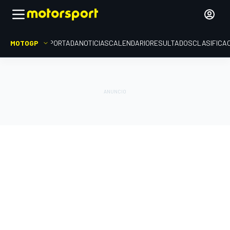
MOTOGP
PORTADA
NOTICIAS
CALENDARIO
RESULTADOS
CLASIFICA