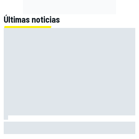
Últimas noticias
Martin: "La victoria será difícil, pero pensar en el podio
creo que es realista"