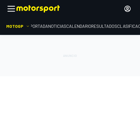
MOTOGP
PORTADA
NOTICIAS
CALENDARIO
RESULTADOS
CLASIFICA