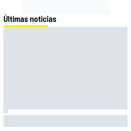
Últimas noticias
Con el Destrier, Bugatti convierte su Bolide de circuito en
una escultura sobre ruedas