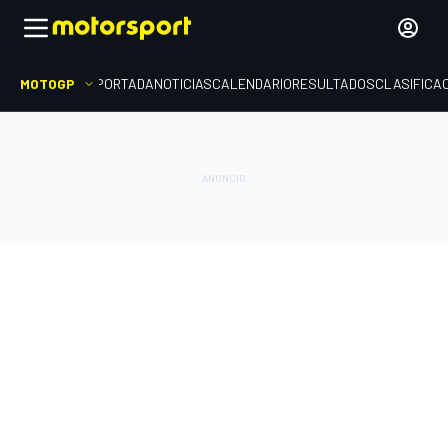
MOTOGP
PORTADA
NOTICIAS
CALENDARIO
RESULTADOS
CLASIFICA