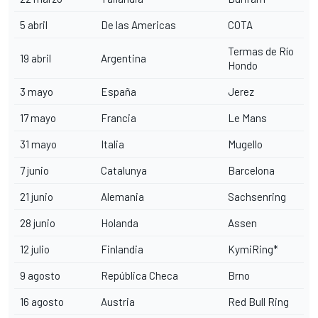
5 abril
De las Americas
COTA
Termas de Río
19 abril
Argentina
Hondo
3 mayo
España
Jerez
17 mayo
Francia
Le Mans
31 mayo
Italia
Mugello
7 junio
Catalunya
Barcelona
21 junio
Alemania
Sachsenring
28 junio
Holanda
Assen
12 julio
Finlandia
KymiRing*
9 agosto
República Checa
Brno
16 agosto
Austria
Red Bull Ring