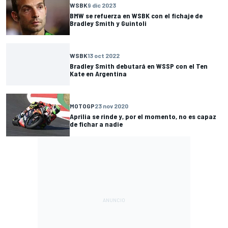
WSBK
9 dic 2023
BMW se refuerza en WSBK con el fichaje de
Bradley Smith y Guintoli
WSBK
13 oct 2022
Bradley Smith debutará en WSSP con el Ten
Kate en Argentina
MOTOGP
23 nov 2020
Aprilia se rinde y, por el momento, no es capaz
de fichar a nadie