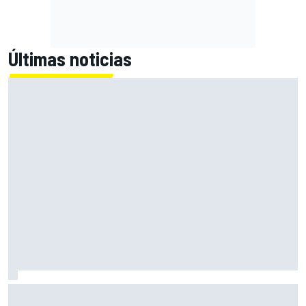
Últimas noticias
Bagnaia: "Este año no sé todo sobre mi moto, entro en
pista y simplemente piloto lo que tengo"