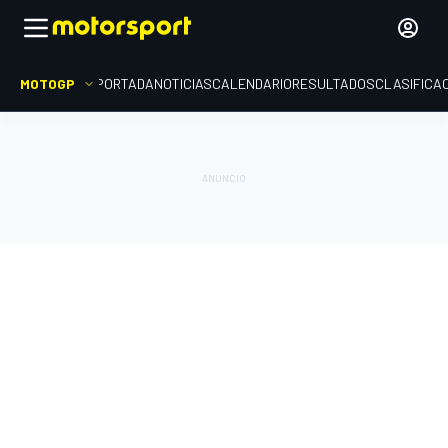
MOTOGP
PORTADA
NOTICIAS
CALENDARIO
RESULTADOS
CLASIFICA