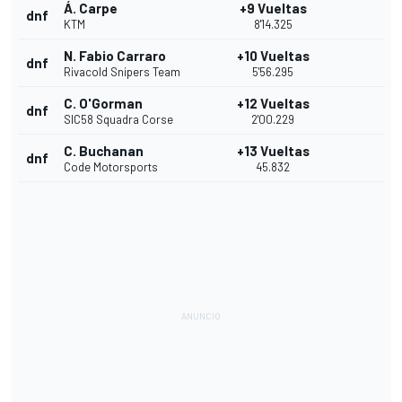
Á. Carpe
+9 Vueltas
dnf
KTM
8'14.325
N. Fabio Carraro
+10 Vueltas
dnf
Rivacold Snipers Team
5'56.295
C. O'Gorman
+12 Vueltas
dnf
SIC58 Squadra Corse
2'00.229
C. Buchanan
+13 Vueltas
dnf
Code Motorsports
45.832