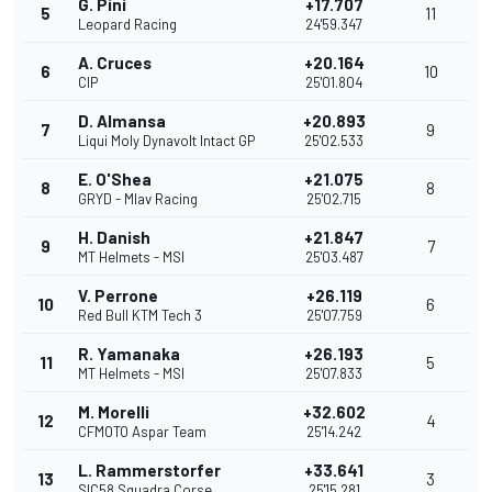
G. Pini
+17.707
5
11
Leopard Racing
24'59.347
A. Cruces
+20.164
6
10
CIP
25'01.804
D. Almansa
+20.893
7
9
Liqui Moly Dynavolt Intact GP
25'02.533
E. O'Shea
+21.075
8
8
GRYD - Mlav Racing
25'02.715
H. Danish
+21.847
9
7
MT Helmets - MSI
25'03.487
V. Perrone
+26.119
10
6
Red Bull KTM Tech 3
25'07.759
R. Yamanaka
+26.193
11
5
MT Helmets - MSI
25'07.833
M. Morelli
+32.602
12
4
CFMOTO Aspar Team
25'14.242
L. Rammerstorfer
+33.641
13
3
SIC58 Squadra Corse
25'15.281