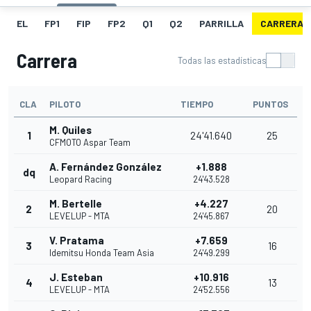
EL
FP1
FIP
FP2
Q1
Q2
PARRILLA
CARRERA
Carrera
Todas las estadísticas
CLA
PILOTO
TIEMPO
PUNTOS
M. Quiles
1
24'41.640
25
CFMOTO Aspar Team
A. Fernández González
+1.888
dq
Leopard Racing
24'43.528
M. Bertelle
+4.227
2
20
LEVELUP - MTA
24'45.867
V. Pratama
+7.659
3
16
Idemitsu Honda Team Asia
24'49.299
J. Esteban
+10.916
4
13
LEVELUP - MTA
24'52.556