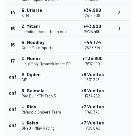
B. Uriarte
+34.968
14
2
KTM
25'16.608
Z. Mitani
+43.820
15
1
Idemitsu Honda Team Asia
25'25.460
R. Moodley
+44.174
16
Code Motorsports
25'25.814
D. Muñoz
+1'35.800
17
Liqui Moly Dynavolt Intact GP
26'17.440
S. Ogden
+6 Vueltas
dnf
CIP
13'31.343
R. Salmela
+6 Vueltas
dnf
Red Bull KTM Tech 3
13'34.262
J. Ríos
+7 Vueltas
dnf
Rivacold Snipers Team
11'40.346
J. Kelso
+7 Vueltas
dnf
GRYD - Mlav Racing
17'05.040