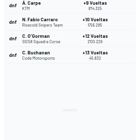
Á. Carpe
+9 Vueltas
dnf
KTM
8'14.325
N. Fabio Carraro
+10 Vueltas
dnf
Rivacold Snipers Team
5'56.295
C. O'Gorman
+12 Vueltas
dnf
SIC58 Squadra Corse
2'00.229
C. Buchanan
+13 Vueltas
dnf
Code Motorsports
45.832