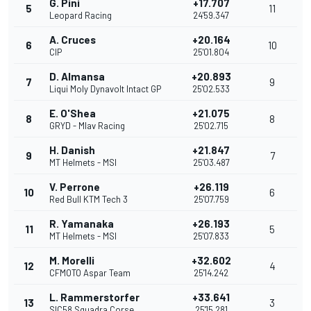
G. Pini
+17.707
5
11
Leopard Racing
24'59.347
A. Cruces
+20.164
6
10
CIP
25'01.804
D. Almansa
+20.893
7
9
Liqui Moly Dynavolt Intact GP
25'02.533
E. O'Shea
+21.075
8
8
GRYD - Mlav Racing
25'02.715
H. Danish
+21.847
9
7
MT Helmets - MSI
25'03.487
V. Perrone
+26.119
10
6
Red Bull KTM Tech 3
25'07.759
R. Yamanaka
+26.193
11
5
MT Helmets - MSI
25'07.833
M. Morelli
+32.602
12
4
CFMOTO Aspar Team
25'14.242
L. Rammerstorfer
+33.641
13
3
SIC58 Squadra Corse
25'15.281