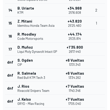
B. Uriarte
+34.968
14
2
KTM
25'16.608
Z. Mitani
+43.820
15
1
Idemitsu Honda Team Asia
25'25.460
R. Moodley
+44.174
16
Code Motorsports
25'25.814
D. Muñoz
+1'35.800
17
Liqui Moly Dynavolt Intact GP
26'17.440
S. Ogden
+6 Vueltas
dnf
CIP
13'31.343
R. Salmela
+6 Vueltas
dnf
Red Bull KTM Tech 3
13'34.262
J. Ríos
+7 Vueltas
dnf
Rivacold Snipers Team
11'40.346
J. Kelso
+7 Vueltas
dnf
GRYD - Mlav Racing
17'05.040