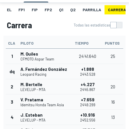
EL
FP1
FIP
FP2
Q1
Q2
PARRILLA
CARRERA
Carrera
Todas las estadísticas
CLA
PILOTO
TIEMPO
PUNTOS
M. Quiles
1
24'41.640
25
CFMOTO Aspar Team
A. Fernández González
+1.888
dq
Leopard Racing
24'43.528
M. Bertelle
+4.227
2
20
LEVELUP - MTA
24'45.867
V. Pratama
+7.659
3
16
Idemitsu Honda Team Asia
24'49.299
J. Esteban
+10.916
4
13
LEVELUP - MTA
24'52.556