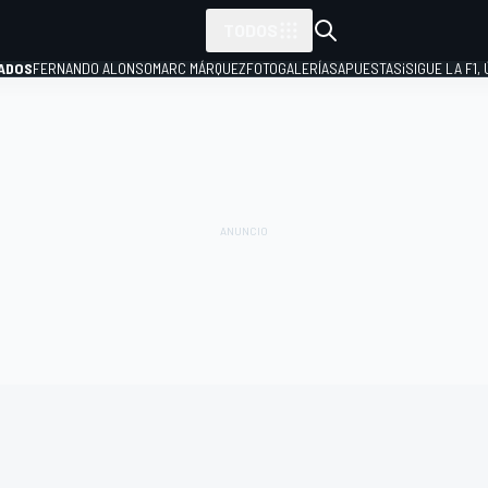
TODOS
ADOS
FERNANDO ALONSO
MARC MÁRQUEZ
FOTOGALERÍAS
APUESTAS
¡SIGUE LA F1,
P