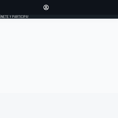
Haz que tu voz se escuche
comentando los artículos
 ÚNETE Y PARTICIPA!
INICIAR SESIÓN
EDICIÓN
ESPAÑA