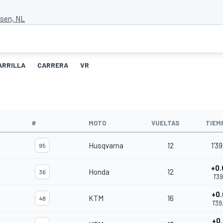
ssen, NL
ARRILLA
CARRERA
VR
#
MOTO
VUELTAS
TIEM
Husqvarna
12
1'3
95
+0
Honda
12
36
1'3
+0
KTM
16
48
1'3
+0