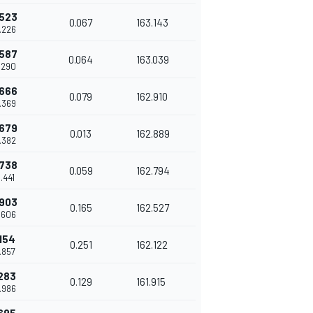
.523
0.067
163.143
0.226
.587
0.064
163.039
0.290
.666
0.079
162.910
0.369
.679
0.013
162.889
0.382
.738
0.059
162.794
0.441
.903
0.165
162.527
0.606
.154
0.251
162.122
0.857
.283
0.129
161.915
0.986