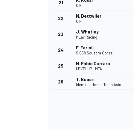
R. Rossi
21
CIP
N. Dettwiler
22
CIP
J. Whatley
23
MLav Racing
F. Farioli
24
SIC58 Squadra Corse
N. Fabio Carraro
25
LEVELUP - MTA
MÁS CATEGORÍAS
T. Buasri
26
Idemitsu Honda Team Asia