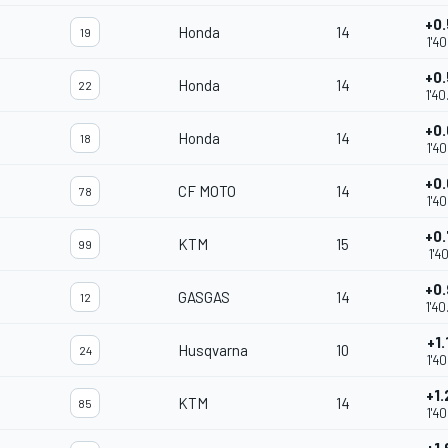
+0
Honda
14
19
1'4
+0
Honda
14
22
1'4
+0
Honda
14
18
1'4
+0
CF MOTO
14
78
1'4
+0
KTM
15
99
1'4
+0
GASGAS
14
12
1'4
+1
Husqvarna
10
24
1'4
+1
KTM
14
85
1'4