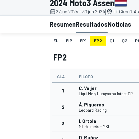
2024 Moto3 Assen
|
27 jun 2024 - 30 jun 2024
TT Circuit A
INDYCAR
WRC
Resumen
Resultados
Noticias
EL
FIP
FP1
FP2
Q1
Q2
P
FP2
CLA
PILOTO
C. Veijer
1
Liqui Moly Husqvarna Intact GP
Á. Piqueras
2
WEC
FÓRMULA E
Leopard Racing
I. Ortola
3
MT Helmets - MSI
D. Muñoz