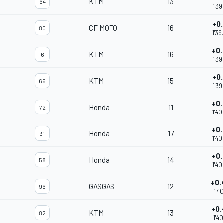
KTM
13
64
1'3
+0
CF MOTO
16
80
1'3
+0
KTM
16
6
1'3
+0
KTM
15
66
1'3
+0
Honda
11
72
1'4
+0
Honda
17
31
1'4
+0
Honda
14
58
1'4
+0
GASGAS
12
96
1'4
+0
KTM
13
82
1'4