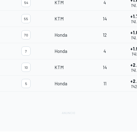
+1
KTM
4
54
1'4
+1
KTM
14
55
1'4
+1
Honda
12
70
1'4
+1
Honda
4
7
1'4
+2
KTM
14
10
1'4
+2
Honda
11
5
1'4