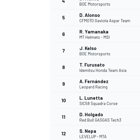
4
BOE Motorsports
D. Alonso
5
CFMOTO Gaviota Aspar Team
R. Yamanaka
6
MT Helmets - MSI
J. Kelso
7
BOE Motorsports
T. Furusato
8
Idemitsu Honda Team Asia
A. Fernández
9
Leopard Racing
L. Lunetta
10
SIC58 Squadra Corse
D. Holgado
11
Red Bull GASGAS Tech3
S. Nepa
12
LEVELUP - MTA