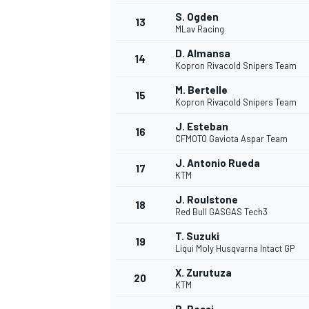
S. Ogden
13
MLav Racing
D. Almansa
14
Kopron Rivacold Snipers Team
M. Bertelle
15
Kopron Rivacold Snipers Team
J. Esteban
16
CFMOTO Gaviota Aspar Team
J. Antonio Rueda
17
KTM
J. Roulstone
18
Red Bull GASGAS Tech3
T. Suzuki
19
Liqui Moly Husqvarna Intact GP
X. Zurutuza
20
KTM