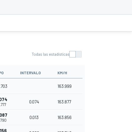
Todas las estadísticas
PO
INTERVALO
KM/H
9.703
163.999
.074
0.074
163.877
9.777
.087
0.013
163.856
9.790
.156