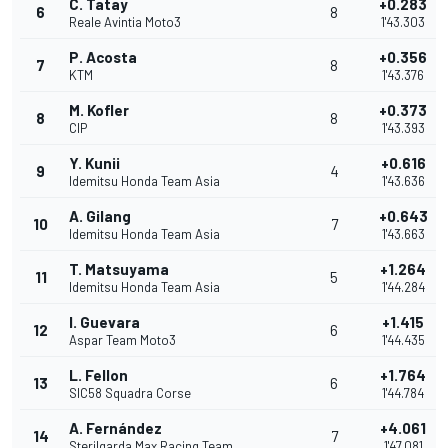
C. Tatay
+0.283
6
8
Reale Avintia Moto3
1'43.303
P. Acosta
+0.356
7
8
KTM
1'43.376
M. Kofler
+0.373
8
8
CIP
1'43.393
Y. Kunii
+0.616
9
4
Idemitsu Honda Team Asia
1'43.636
A. Gilang
+0.643
10
7
Idemitsu Honda Team Asia
1'43.663
T. Matsuyama
+1.264
11
5
Idemitsu Honda Team Asia
1'44.284
I. Guevara
+1.415
12
6
Aspar Team Moto3
1'44.435
L. Fellon
+1.764
13
6
SIC58 Squadra Corse
1'44.784
A. Fernández
+4.061
14
7
Sterilgarda Max Racing Team
1'47.081