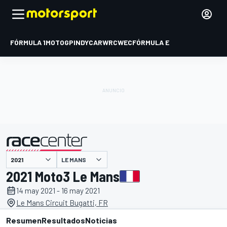
FÓRMULA 1
MOTOGP
INDYCAR
WRC
WEC
FÓRMULA E
LE MANS
presentado por
2021 Moto3 Le Mans
14 may 2021 - 16 may 2021
Le Mans Circuit Bugatti, FR
Resumen
Resultados
Noticias