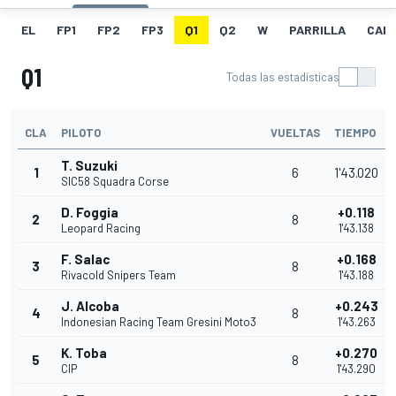
EL
FP1
FP2
FP3
Q1
Q2
W
PARRILLA
CAR
Q1
Todas las estadísticas
CLA
PILOTO
VUELTAS
TIEMPO
T. Suzuki
1
6
1'43.020
SIC58 Squadra Corse
D. Foggia
+0.118
2
8
Leopard Racing
1'43.138
F. Salac
+0.168
3
8
Rivacold Snipers Team
1'43.188
J. Alcoba
+0.243
4
8
Indonesian Racing Team Gresini Moto3
1'43.263
K. Toba
+0.270
5
8
CIP
1'43.290