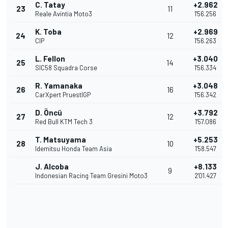
C. Tatay
+2.962
23
11
Reale Avintia Moto3
1'56.256
K. Toba
+2.969
24
12
CIP
1'56.263
L. Fellon
+3.040
25
14
SIC58 Squadra Corse
1'56.334
R. Yamanaka
+3.048
26
16
CarXpert PruestlGP
1'56.342
D. Öncü
+3.792
27
12
Red Bull KTM Tech 3
1'57.086
T. Matsuyama
+5.253
28
10
Idemitsu Honda Team Asia
1'58.547
J. Alcoba
+8.133
9
Indonesian Racing Team Gresini Moto3
2'01.427