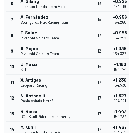
A. Gilang
+0.925
6
13
Idemitsu Honda Team Asia
1'54.219
A. Fernández
+0.956
7
15
Sterilgarda Max Racing Team
1'54.250
F. Salac
+0.958
8
17
Rivacold Snipers Team
1'54.252
A. Migno
+1.038
9
12
Rivacold Snipers Team
1'54.332
J. Masiá
+1.180
10
15
KTM
1'54.474
X. Artigas
+1.236
11
17
Leopard Racing
1'54.530
N. Antonelli
+1.327
12
17
Reale Avintia Moto3
1'54.621
R. Rossi
+1.443
13
17
BOE Skull Rider Facile Energy
1'54.737
Y. Kunii
+1.467
14
17
Idemitsu Honda Team Asia
1'54.761