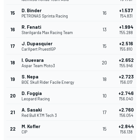
D. Binder
+1.537
15
16
PETRONAS Sprinta Racing
1'54.831
R. Fenati
+1.994
16
13
Sterilgarda Max Racing Team
1'55.288
J. Dupasquier
+2.516
17
15
CarXpert PruestlGP
1'55.810
I. Guevara
+2.652
18
20
Aspar Team Moto3
1'55.946
S. Nepa
+2.723
19
18
BOE Skull Rider Facile Energy
1'56.017
D. Foggia
+2.746
20
10
Leopard Racing
1'56.040
A. Sasaki
+2.760
21
17
Red Bull KTM Tech 3
1'56.054
M. Kofler
+2.844
22
15
CIP
1'56.138