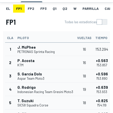
EL
FP1
FP2
FP3
Q1
Q2
W
PARRILLA
CAR
FP1
Todas las estadísticas
CLA
PILOTO
VUELTAS
TIEMPO
J. McPhee
1
16
1'53.294
PETRONAS Sprinta Racing
P. Acosta
+0.563
2
16
KTM
1'53.857
S. Garcia Dols
+0.596
3
18
Aspar Team Moto3
1'53.890
G. Rodrigo
+0.639
4
19
Indonesian Racing Team Gresini Moto3
1'53.933
T. Suzuki
+0.825
5
18
SIC58 Squadra Corse
1'54.119