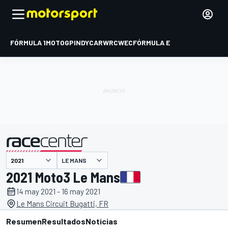
FÓRMULA 1
MOTOGP
INDYCAR
WRC
WEC
FÓRMULA E
LE MANS
presentado por
2021 Moto3 Le Mans
14 may 2021 - 16 may 2021
Le Mans Circuit Bugatti, FR
Resumen
Resultados
Noticias