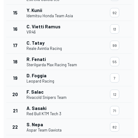
Y. Kunii
15
92
Idemitsu Honda Team Asia
C. Vietti Ramus
16
13
VR46
C. Tatay
17
99
Reale Avintia Racing
R. Fenati
18
55
Sterilgarda Max Racing Team
D. Foggia
19
7
Leopard Racing
F. Salac
20
12
Rivacold Snipers Team
A. Sasaki
21
71
Red Bull KTM Tech 3
S. Nepa
22
82
Aspar Team Gaviota