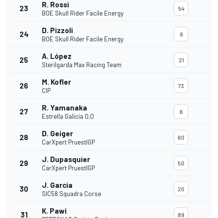
R. Rossi
23
54
BOE Skull Rider Facile Energy
D. Pizzoli
24
9
BOE Skull Rider Facile Energy
A. López
25
21
Sterilgarda Max Racing Team
M. Kofler
26
73
CIP
R. Yamanaka
27
6
Estrella Galicia 0,0
D. Geiger
28
60
CarXpert PruestlGP
J. Dupasquier
29
50
CarXpert PruestlGP
J. García
30
20
SIC58 Squadra Corse
K. Pawi
31
89