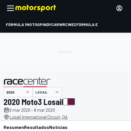
FÓRMULA 1
MOTOGP
INDYCAR
WRC
WEC
FÓRMULA E
LOSAIL
presentado por
2020 Moto3 Losail
6 mar 2020 - 8 mar 2020
Losail International Circuit, QA
Resumen
Resultados
Noticias