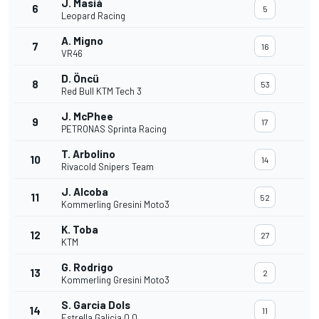
J. Masiá
6
5
Leopard Racing
A. Migno
7
16
VR46
D. Öncü
8
53
Red Bull KTM Tech 3
J. McPhee
9
17
PETRONAS Sprinta Racing
T. Arbolino
10
14
Rivacold Snipers Team
J. Alcoba
11
52
Kommerling Gresini Moto3
K. Toba
12
27
KTM
G. Rodrigo
13
2
Kommerling Gresini Moto3
S. Garcia Dols
14
11
Estrella Galicia 0,0