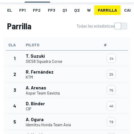
EL
FP1
FP2
FP3
Q1
Q2
W
PARRILLA
CAR
Parrilla
Todas las estadísticas
CLA
PILOTO
#
T. Suzuki
1
24
SIC58 Squadra Corse
R. Fernández
2
25
KTM
A. Arenas
3
75
Aspar Team Gaviota
D. Binder
4
40
CIP
A. Ogura
5
79
Idemitsu Honda Team Asia