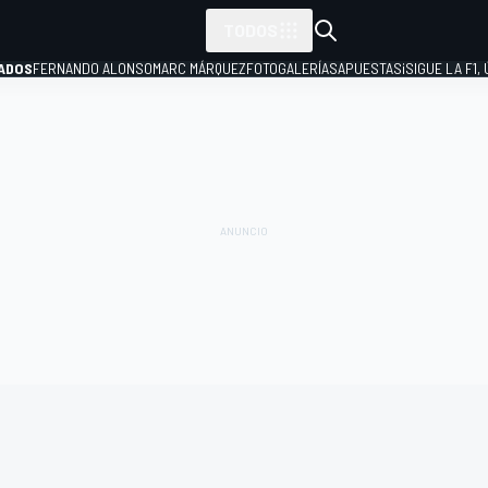
TODOS
ADOS
FERNANDO ALONSO
MARC MÁRQUEZ
FOTOGALERÍAS
APUESTAS
¡SIGUE LA F1,
P