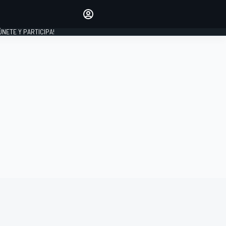
Haz que tu voz se escuche
comentando los artículos
 ÚNETE Y PARTICIPA!
INICIAR SESIÓN
EDICIÓN
ESPAÑA