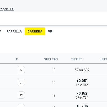
ragon, ES
W
PARRILLA
CARRERA
VR
#
VUELTAS
TIEMPO
INT
19
37'44.602
5
+0.051
19
71
37'44.653
+0.152
19
27
37'44.754
+0.296