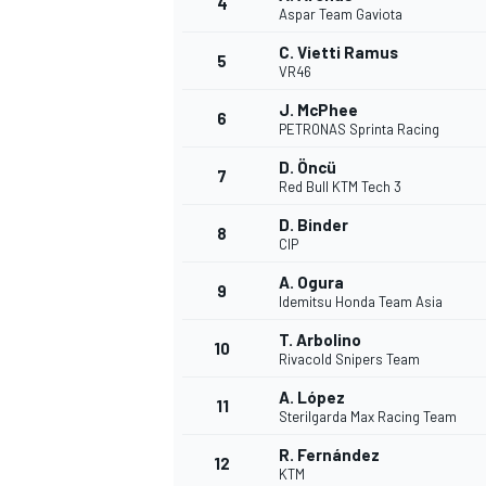
4
Aspar Team Gaviota
C. Vietti Ramus
5
VR46
J. McPhee
6
PETRONAS Sprinta Racing
D. Öncü
7
Red Bull KTM Tech 3
D. Binder
8
CIP
A. Ogura
9
Idemitsu Honda Team Asia
T. Arbolino
10
Rivacold Snipers Team
A. López
11
Sterilgarda Max Racing Team
R. Fernández
12
KTM