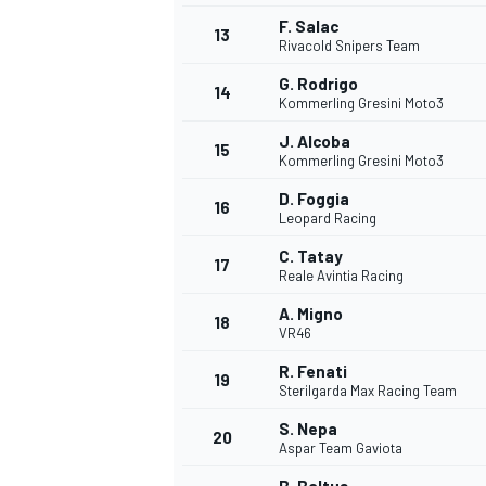
F. Salac
13
Rivacold Snipers Team
G. Rodrigo
14
Kommerling Gresini Moto3
J. Alcoba
15
Kommerling Gresini Moto3
D. Foggia
16
Leopard Racing
C. Tatay
17
Reale Avintia Racing
A. Migno
18
VR46
R. Fenati
19
Sterilgarda Max Racing Team
S. Nepa
20
Aspar Team Gaviota