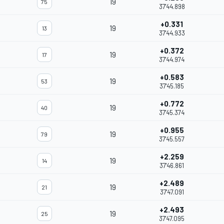
19
75
37'44.898
+0.331
19
13
37'44.933
+0.372
19
17
37'44.974
+0.583
19
53
37'45.185
+0.772
19
40
37'45.374
+0.955
19
79
37'45.557
+2.259
19
14
37'46.861
+2.489
19
21
37'47.091
+2.493
19
25
37'47.095