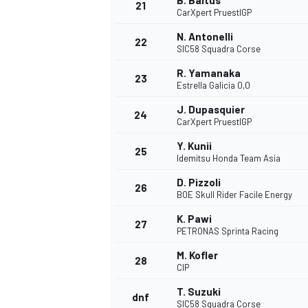
B. Baltus
21
CarXpert PruestlGP
N. Antonelli
22
SIC58 Squadra Corse
R. Yamanaka
23
Estrella Galicia 0,0
J. Dupasquier
24
CarXpert PruestlGP
Y. Kunii
25
Idemitsu Honda Team Asia
MÁS CATEGORÍAS
D. Pizzoli
26
BOE Skull Rider Facile Energy
K. Pawi
27
PETRONAS Sprinta Racing
M. Kofler
28
CIP
T. Suzuki
dnf
SIC58 Squadra Corse