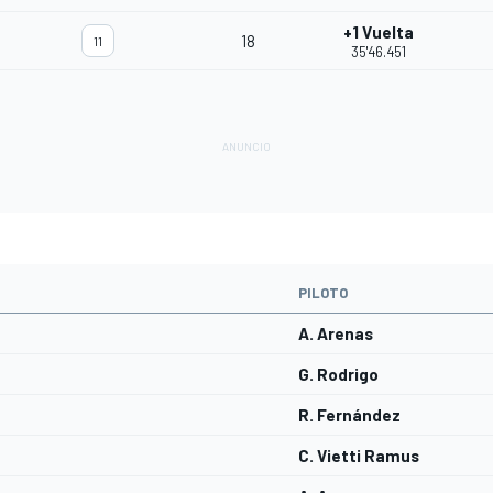
+1 Vuelta
18
11
35'46.451
PILOTO
A. Arenas
G. Rodrigo
R. Fernández
C. Vietti Ramus