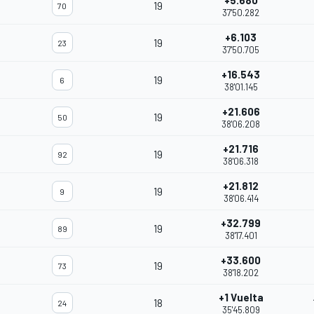
+5.680
19
70
37'50.282
+6.103
19
23
37'50.705
+16.543
19
6
38'01.145
+21.606
19
50
38'06.208
+21.716
19
92
38'06.318
+21.812
19
9
38'06.414
+32.799
19
89
38'17.401
+33.600
19
73
38'18.202
+1 Vuelta
18
24
35'45.809