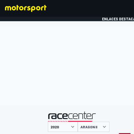
ENLACES DESTAC
FÓRMULA 1
MOTOG
presentado por
ARAGON II