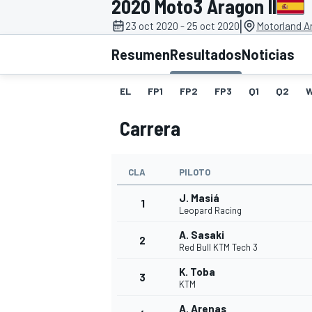
2020 Moto3 Aragon II
|
23 oct 2020 - 25 oct 2020
Motorland A
INDYCAR
WRC
Resumen
Resultados
Noticias
EL
FP1
FP2
FP3
Q1
Q2
Carrera
CLA
PILOTO
J. Masiá
1
Leopard Racing
A. Sasaki
2
WEC
FÓRMULA E
Red Bull KTM Tech 3
K. Toba
3
KTM
A. Arenas