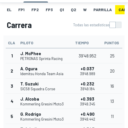
EL
FP1
FP2
FP3
Q1
Q2
W
PARRILLA
CAR
Carrera
Todas las estadísticas
CLA
PILOTO
TIEMPO
PUNTOS
J. McPhee
1
39'48.952
25
PETRONAS Sprinta Racing
A. Ogura
+0.037
2
20
Idemitsu Honda Team Asia
39'48.989
T. Suzuki
+0.232
3
16
SIC58 Squadra Corse
39'49.184
J. Alcoba
+0.393
4
13
Kommerling Gresini Moto3
39'49.345
G. Rodrigo
+0.490
5
11
Kommerling Gresini Moto3
39'49.442