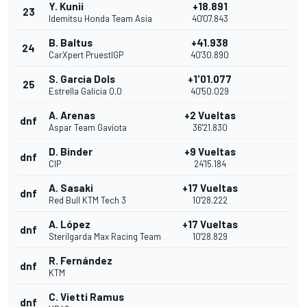
Y. Kunii
+18.891
23
Idemitsu Honda Team Asia
40'07.843
B. Baltus
+41.938
24
CarXpert PruestlGP
40'30.890
S. Garcia Dols
+1'01.077
25
Estrella Galicia 0,0
40'50.029
A. Arenas
+2 Vueltas
dnf
Aspar Team Gaviota
36'21.830
D. Binder
+9 Vueltas
dnf
CIP
24'15.184
A. Sasaki
+17 Vueltas
dnf
Red Bull KTM Tech 3
10'28.222
A. López
+17 Vueltas
dnf
Sterilgarda Max Racing Team
10'28.829
R. Fernández
dnf
KTM
C. Vietti Ramus
dnf