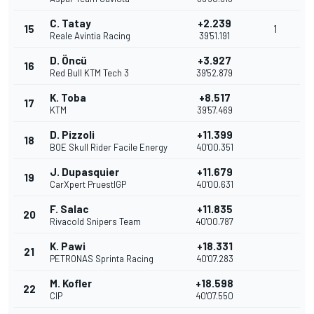
C. Tatay
+2.239
15
1
Reale Avintia Racing
39'51.191
D. Öncü
+3.927
16
Red Bull KTM Tech 3
39'52.879
K. Toba
+8.517
17
KTM
39'57.469
D. Pizzoli
+11.399
18
BOE Skull Rider Facile Energy
40'00.351
J. Dupasquier
+11.679
19
CarXpert PruestlGP
40'00.631
F. Salac
+11.835
20
Rivacold Snipers Team
40'00.787
K. Pawi
+18.331
21
PETRONAS Sprinta Racing
40'07.283
M. Kofler
+18.598
22
CIP
40'07.550