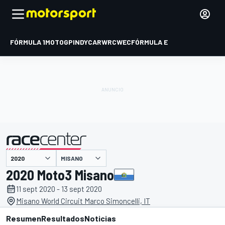
FÓRMULA 1
MOTOGP
INDYCAR
WRC
WEC
FÓRMULA E
MISANO
presentado por
2020 Moto3 Misano
11 sept 2020 - 13 sept 2020
Misano World Circuit Marco Simoncelli, IT
Resumen
Resultados
Noticias