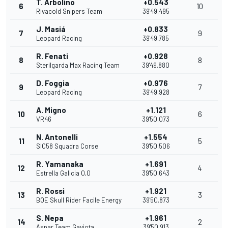
T. Arbolino
+0.543
6
10
Rivacold Snipers Team
39'49.495
J. Masiá
+0.833
7
9
Leopard Racing
39'49.785
R. Fenati
+0.928
8
8
Sterilgarda Max Racing Team
39'49.880
D. Foggia
+0.976
9
7
Leopard Racing
39'49.928
A. Migno
+1.121
10
6
VR46
39'50.073
N. Antonelli
+1.554
11
5
SIC58 Squadra Corse
39'50.506
R. Yamanaka
+1.691
12
4
Estrella Galicia 0,0
39'50.643
R. Rossi
+1.921
13
3
BOE Skull Rider Facile Energy
39'50.873
S. Nepa
+1.961
14
2
Aspar Team Gaviota
39'50.913