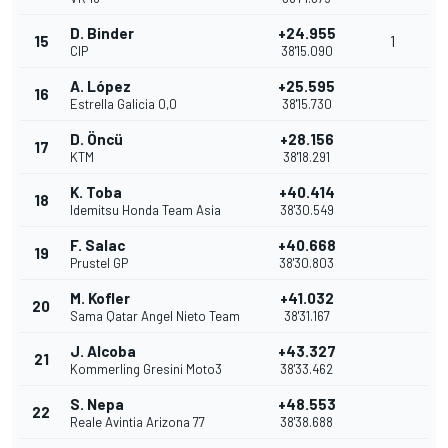
D. Binder
+24.955
15
1
CIP
38'15.090
A. López
+25.595
16
Estrella Galicia 0,0
38'15.730
D. Öncü
+28.156
17
KTM
38'18.291
K. Toba
+40.414
18
Idemitsu Honda Team Asia
38'30.549
F. Salac
+40.668
19
Prustel GP
38'30.803
M. Kofler
+41.032
20
Sama Qatar Angel Nieto Team
38'31.167
J. Alcoba
+43.327
21
Kommerling Gresini Moto3
38'33.462
S. Nepa
+48.553
22
Reale Avintia Arizona 77
38'38.688