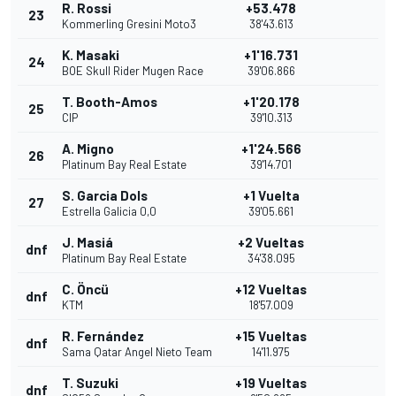
R. Rossi
+53.478
23
Kommerling Gresini Moto3
38'43.613
K. Masaki
+1'16.731
24
BOE Skull Rider Mugen Race
39'06.866
T. Booth-Amos
+1'20.178
25
CIP
39'10.313
A. Migno
+1'24.566
26
Platinum Bay Real Estate
39'14.701
S. Garcia Dols
+1 Vuelta
27
Estrella Galicia 0,0
39'05.661
J. Masiá
+2 Vueltas
dnf
Platinum Bay Real Estate
34'38.095
C. Öncü
+12 Vueltas
dnf
KTM
18'57.009
R. Fernández
+15 Vueltas
dnf
Sama Qatar Angel Nieto Team
14'11.975
T. Suzuki
+19 Vueltas
dnf