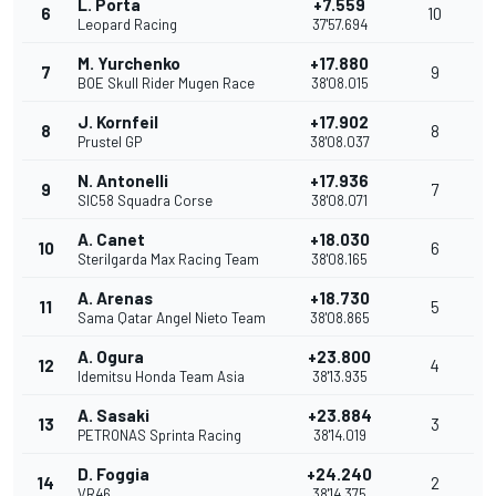
L. Porta
+7.559
6
10
Leopard Racing
37'57.694
M. Yurchenko
+17.880
7
9
BOE Skull Rider Mugen Race
38'08.015
J. Kornfeil
+17.902
8
8
Prustel GP
38'08.037
N. Antonelli
+17.936
9
7
SIC58 Squadra Corse
38'08.071
A. Canet
+18.030
10
6
Sterilgarda Max Racing Team
38'08.165
A. Arenas
+18.730
11
5
Sama Qatar Angel Nieto Team
38'08.865
A. Ogura
+23.800
12
4
Idemitsu Honda Team Asia
38'13.935
A. Sasaki
+23.884
13
3
PETRONAS Sprinta Racing
38'14.019
D. Foggia
+24.240
14
2
VR46
38'14.375