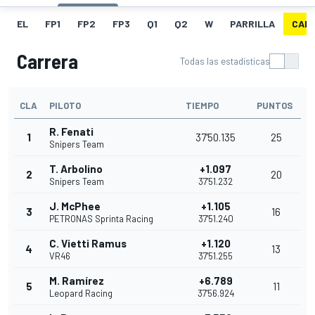
EL
FP1
FP2
FP3
Q1
Q2
W
PARRILLA
CAR
Carrera
Todas las estadísticas
CLA
PILOTO
TIEMPO
PUNTOS
R. Fenati
1
37'50.135
25
Snipers Team
T. Arbolino
+1.097
2
20
Snipers Team
37'51.232
J. McPhee
+1.105
3
16
PETRONAS Sprinta Racing
37'51.240
C. Vietti Ramus
+1.120
4
13
VR46
37'51.255
M. Ramírez
+6.789
5
11
Leopard Racing
37'56.924