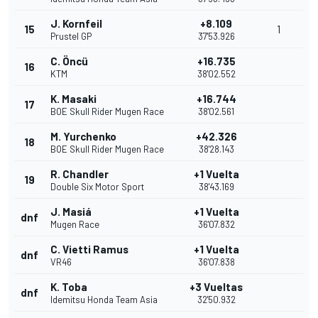
J. Kornfeil
+8.109
15
1
Prustel GP
37'53.926
C. Öncü
+16.735
16
KTM
38'02.552
K. Masaki
+16.744
17
BOE Skull Rider Mugen Race
38'02.561
M. Yurchenko
+42.326
18
BOE Skull Rider Mugen Race
38'28.143
R. Chandler
+1 Vuelta
19
Double Six Motor Sport
38'43.169
J. Masiá
+1 Vuelta
dnf
Mugen Race
36'07.832
C. Vietti Ramus
+1 Vuelta
dnf
VR46
36'07.838
K. Toba
+3 Vueltas
dnf
Idemitsu Honda Team Asia
32'50.932