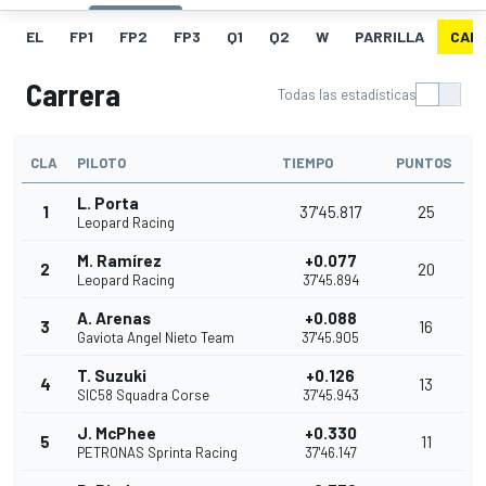
EL
FP1
FP2
FP3
Q1
Q2
W
PARRILLA
CAR
Carrera
Todas las estadísticas
CLA
PILOTO
TIEMPO
PUNTOS
L. Porta
1
37'45.817
25
Leopard Racing
M. Ramírez
+0.077
2
20
Leopard Racing
37'45.894
A. Arenas
+0.088
3
16
Gaviota Angel Nieto Team
37'45.905
T. Suzuki
+0.126
4
13
SIC58 Squadra Corse
37'45.943
J. McPhee
+0.330
5
11
PETRONAS Sprinta Racing
37'46.147