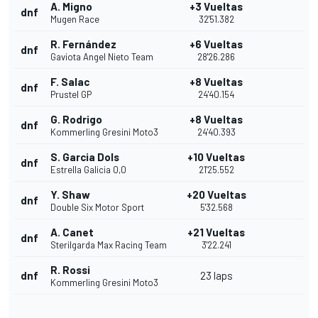
A. Migno
+3 Vueltas
dnf
Mugen Race
32'51.382
R. Fernández
+6 Vueltas
dnf
Gaviota Angel Nieto Team
28'26.286
F. Salac
+8 Vueltas
dnf
Prustel GP
24'40.154
G. Rodrigo
+8 Vueltas
dnf
Kommerling Gresini Moto3
24'40.393
S. Garcia Dols
+10 Vueltas
dnf
Estrella Galicia 0,0
21'25.552
Y. Shaw
+20 Vueltas
dnf
Double Six Motor Sport
5'32.568
A. Canet
+21 Vueltas
dnf
Sterilgarda Max Racing Team
3'22.241
R. Rossi
dnf
23 laps
Kommerling Gresini Moto3