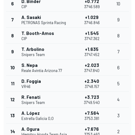
D. Binder
+0.772
6
10
CIP
37'46.589
A. Sasaki
+1.029
7
9
PETRONAS Sprinta Racing
37'46.846
T. Booth-Amos
+1.545
8
8
CIP
37'47.362
T. Arbolino
+1.635
9
7
Snipers Team
37'47.452
S. Nepa
+2.023
10
6
Reale Avintia Arizona 77
37'47.840
D. Foggia
+2.340
11
5
VR46
37'48.157
R. Fenati
+3.723
12
4
Snipers Team
37'49.540
A. López
+7.564
13
3
Estrella Galicia 0,0
37'53.381
A. Ogura
+7.676
14
2
Idemitsu Honda Team Asia
37'53.493