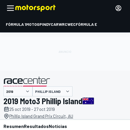
FÓRMULA 1
MOTOGP
INDYCAR
WRC
WEC
FÓRMULA E
PHILLIP ISLAND
presentado por
2019 Moto3 Phillip Island
25 oct 2019 - 27 oct 2019
Phillip Island Grand Prix Circuit, AU
Resumen
Resultados
Noticias