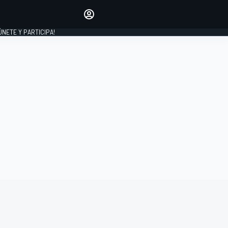
Haz que tu voz se escuche
comentando los artículos
 ÚNETE Y PARTICIPA!
INICIAR SESIÓN
EDICIÓN
ESPAÑA