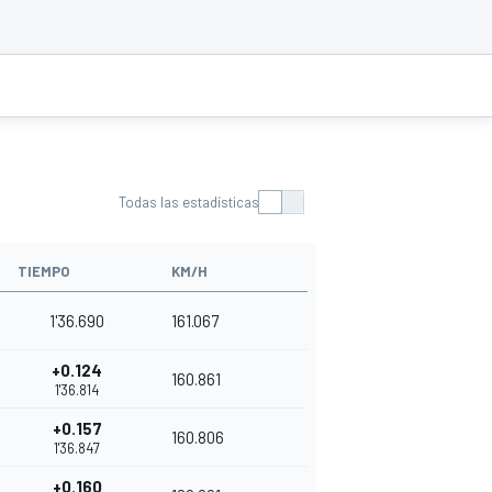
Todas las estadísticas
TIEMPO
KM/H
1'36.690
161.067
+0.124
160.861
1'36.814
+0.157
160.806
1'36.847
+0.160