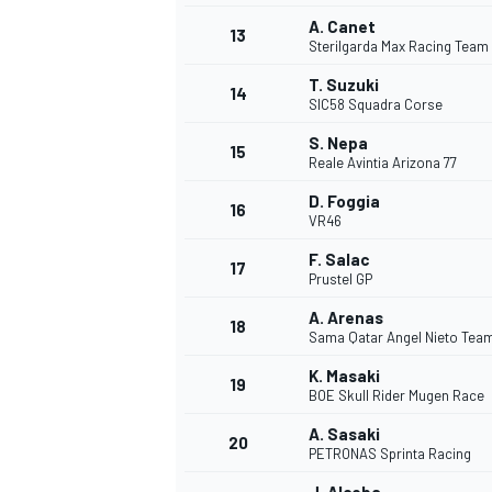
A. Canet
13
Sterilgarda Max Racing Team
T. Suzuki
14
SIC58 Squadra Corse
S. Nepa
15
Reale Avintia Arizona 77
D. Foggia
16
VR46
F. Salac
17
Prustel GP
A. Arenas
18
Sama Qatar Angel Nieto Tea
K. Masaki
19
BOE Skull Rider Mugen Race
A. Sasaki
20
PETRONAS Sprinta Racing