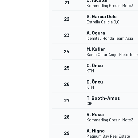
J. Alcoba
21
Kommerling Gresini Moto3
S. Garcia Dols
22
Estrella Galicia 0,0
A. Ogura
23
Idemitsu Honda Team Asia
M. Kofler
24
Sama Qatar Angel Nieto Tea
C. Öncü
25
KTM
MÁS CATEGORÍAS
D. Öncü
26
KTM
T. Booth-Amos
27
CIP
R. Rossi
28
Kommerling Gresini Moto3
A. Migno
29
Platinum Bay Real Estate