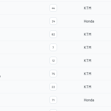
KTM
44
Honda
24
KTM
82
KTM
7
KTM
12
KTM
75
m
KTM
22
Honda
71