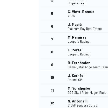
4
Snipers Team
C. Vietti Ramus
5
VR46
J. Masiá
6
Platinum Bay Real Estate
M. Ramírez
7
Leopard Racing
L. Porta
8
Leopard Racing
R. Fernández
9
Sama Qatar Angel Nieto Tea
J. Kornfeil
10
Prustel GP
M. Yurchenko
11
BOE Skull Rider Mugen Race
N. Antonelli
12
SIC58 Squadra Corse