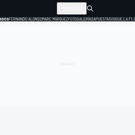
TODOS
ADOS
FERNANDO ALONSO
MARC MÁRQUEZ
FOTOGALERÍAS
APUESTAS
¡SIGUE LA F1,
P