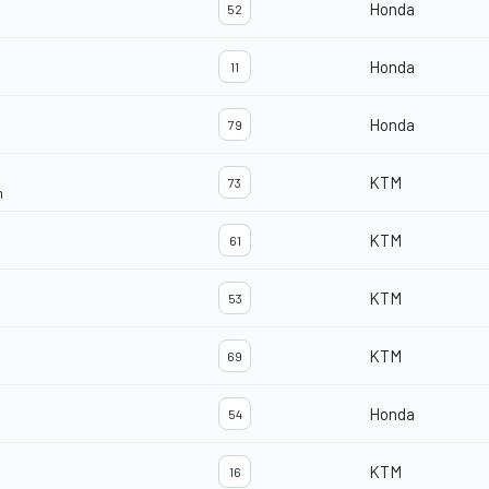
Honda
52
Honda
11
Honda
79
KTM
73
m
KTM
61
KTM
53
KTM
69
Honda
54
KTM
16