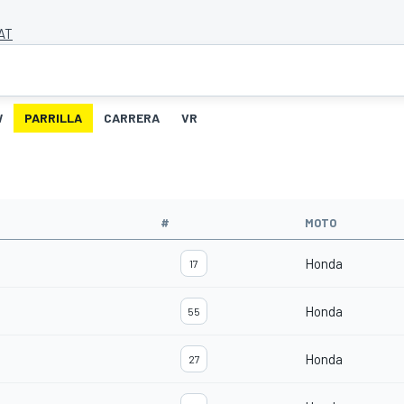
 AT
W
PARRILLA
CARRERA
VR
#
MOTO
Honda
17
Honda
55
Honda
27