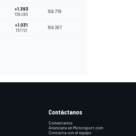
+1.393
158.779
1'38.083
+1.031
159.367
1'37.721
Contáctanos
Comentarios
Anúnciate en Motorsport.com
Contacta con el equipo