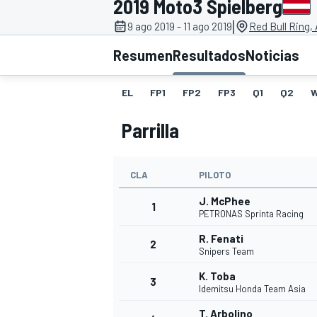
2019 Moto3 Spielberg
|
9 ago 2019 - 11 ago 2019
Red Bull Ring,
INDYCAR
WRC
Resumen
Resultados
Noticias
EL
FP1
FP2
FP3
Q1
Q2
Parrilla
CLA
PILOTO
J. McPhee
1
PETRONAS Sprinta Racing
R. Fenati
2
WEC
FÓRMULA E
Snipers Team
K. Toba
3
Idemitsu Honda Team Asia
T. Arbolino