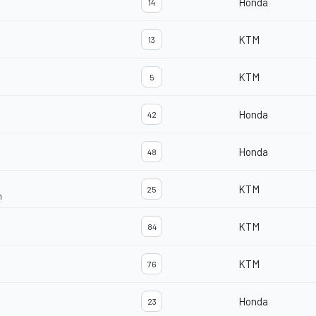
Honda
14
KTM
13
KTM
5
Honda
42
Honda
48
KTM
25
m
KTM
84
KTM
76
Honda
23