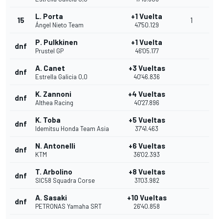
L. Porta
+1 Vuelta
15
1
Ángel Nieto Team
47'50.129
P. Pulkkinen
+1 Vuelta
dnf
Prustel GP
46'05.177
A. Canet
+3 Vueltas
dnf
Estrella Galicia 0,0
40'46.836
K. Zannoni
+4 Vueltas
dnf
Althea Racing
40'27.896
K. Toba
+5 Vueltas
dnf
Idemitsu Honda Team Asia
37'41.463
N. Antonelli
+6 Vueltas
dnf
KTM
36'02.393
T. Arbolino
+8 Vueltas
dnf
SIC58 Squadra Corse
31'03.982
A. Sasaki
+10 Vueltas
dnf
PETRONAS Yamaha SRT
26'40.858