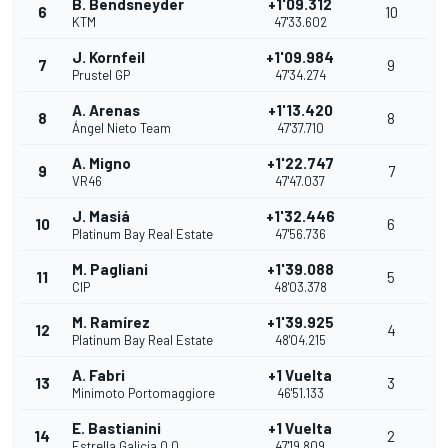
B. Bendsneyder
+1'09.312
6
10
KTM
47'33.602
J. Kornfeil
+1'09.984
7
9
Prustel GP
47'34.274
A. Arenas
+1'13.420
8
8
Ángel Nieto Team
47'37.710
A. Migno
+1'22.747
9
7
VR46
47'47.037
J. Masiá
+1'32.446
10
6
Platinum Bay Real Estate
47'56.736
M. Pagliani
+1'39.088
11
5
CIP
48'03.378
M. Ramírez
+1'39.925
12
4
Platinum Bay Real Estate
48'04.215
A. Fabri
+1 Vuelta
13
3
Minimoto Portomaggiore
46'51.133
E. Bastianini
+1 Vuelta
14
2
Estrella Galicia 0,0
47'19.809