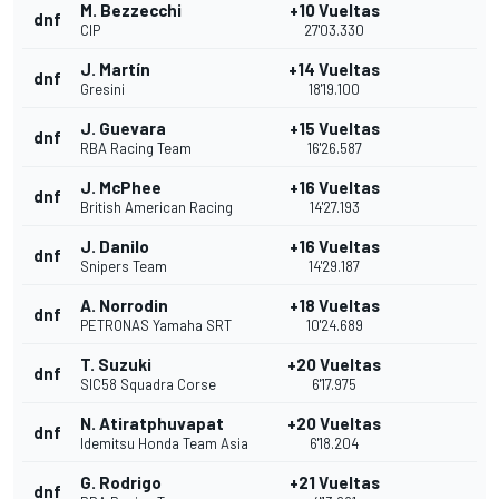
M. Bezzecchi
+10 Vueltas
dnf
CIP
27'03.330
J. Martín
+14 Vueltas
dnf
Gresini
18'19.100
J. Guevara
+15 Vueltas
dnf
RBA Racing Team
16'26.587
J. McPhee
+16 Vueltas
dnf
British American Racing
14'27.193
J. Danilo
+16 Vueltas
dnf
Snipers Team
14'29.187
A. Norrodin
+18 Vueltas
dnf
PETRONAS Yamaha SRT
10'24.689
T. Suzuki
+20 Vueltas
dnf
SIC58 Squadra Corse
6'17.975
N. Atiratphuvapat
+20 Vueltas
dnf
Idemitsu Honda Team Asia
6'18.204
G. Rodrigo
+21 Vueltas
dnf