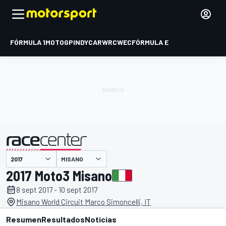
FÓRMULA 1
MOTOGP
INDYCAR
WRC
WEC
FÓRMULA E
MISANO
presentado por
2017 Moto3 Misano
8 sept 2017 - 10 sept 2017
Misano World Circuit Marco Simoncelli, IT
Resumen
Resultados
Noticias