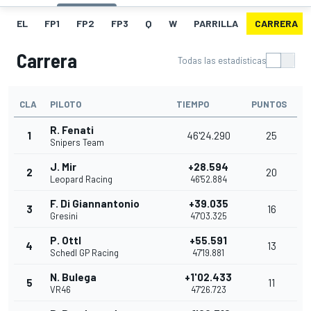
EL
FP1
FP2
FP3
Q
W
PARRILLA
CARRERA
Carrera
Todas las estadísticas
CLA
PILOTO
TIEMPO
PUNTOS
R. Fenati
1
46'24.290
25
Snipers Team
J. Mir
+28.594
2
20
Leopard Racing
46'52.884
F. Di Giannantonio
+39.035
3
16
Gresini
47'03.325
P. Ottl
+55.591
4
13
Schedl GP Racing
47'19.881
N. Bulega
+1'02.433
5
11
VR46
47'26.723