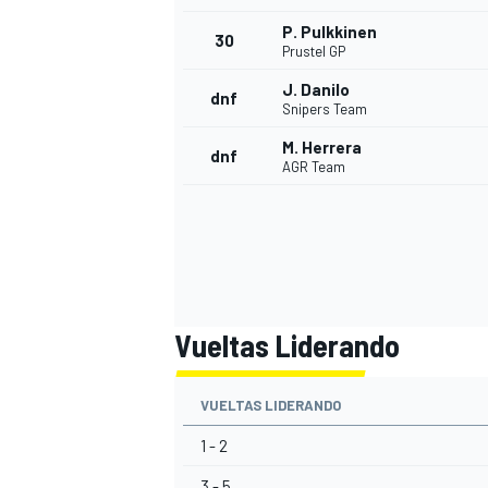
P. Pulkkinen
30
Prustel GP
J. Danilo
dnf
Snipers Team
M. Herrera
dnf
AGR Team
Vueltas Liderando
VUELTAS LIDERANDO
1 - 2
3 - 5