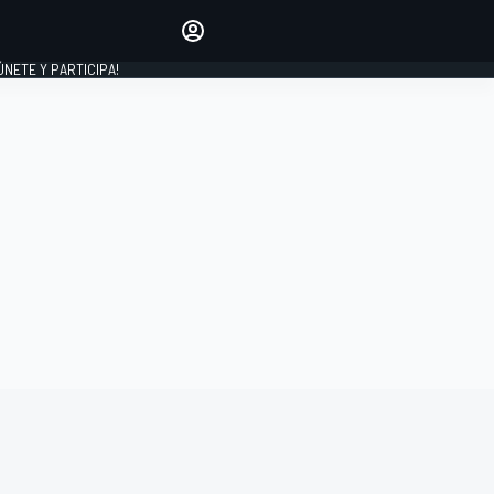
Haz que tu voz se escuche
comentando los artículos
 ÚNETE Y PARTICIPA!
INICIAR SESIÓN
EDICIÓN
ESPAÑA