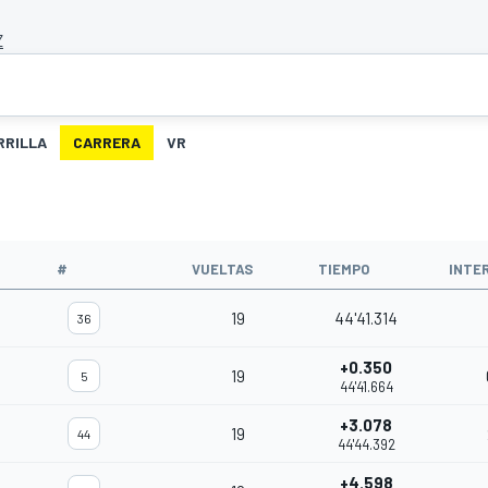
Z
RRILLA
CARRERA
VR
#
VUELTAS
TIEMPO
INTE
19
44'41.314
36
+0.350
19
5
44'41.664
+3.078
19
44
44'44.392
+4.598