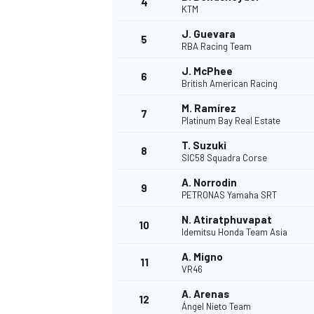
4
KTM
J. Guevara
5
RBA Racing Team
J. McPhee
6
British American Racing
M. Ramírez
7
Platinum Bay Real Estate
T. Suzuki
8
SIC58 Squadra Corse
A. Norrodin
9
PETRONAS Yamaha SRT
N. Atiratphuvapat
10
Idemitsu Honda Team Asia
A. Migno
11
VR46
A. Arenas
12
Ángel Nieto Team