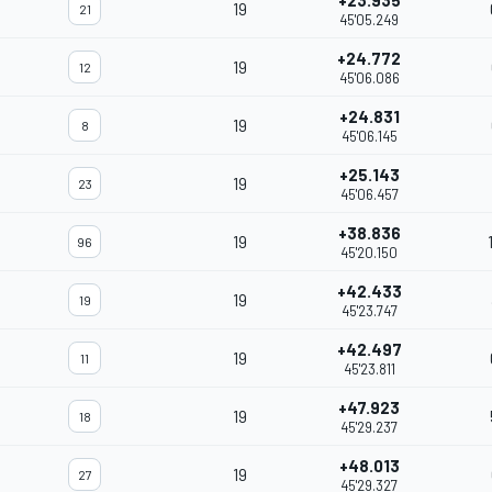
+23.935
19
21
45'05.249
+24.772
19
12
45'06.086
+24.831
19
8
45'06.145
+25.143
19
23
45'06.457
+38.836
19
96
45'20.150
+42.433
19
19
45'23.747
+42.497
19
11
45'23.811
+47.923
19
18
45'29.237
+48.013
19
27
45'29.327