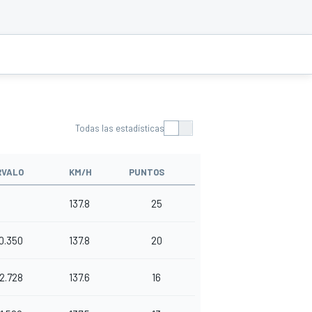
Todas las estadísticas
RVALO
KM/H
PUNTOS
137.8
25
0.350
137.8
20
2.728
137.6
16