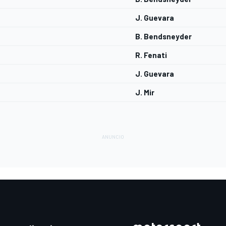
J. Guevara
B. Bendsneyder
R. Fenati
J. Guevara
J. Mir