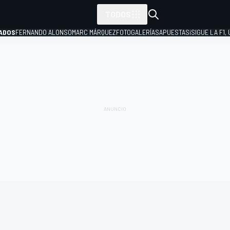
TODOS
ADOS
FERNANDO ALONSO
MARC MÁRQUEZ
FOTOGALERÍAS
APUESTAS
¡SIGUE LA F1,
P