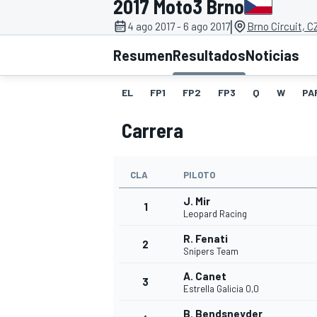
2017 Moto3 Brno
|
4 ago 2017 - 6 ago 2017
Brno Circuit, C
INDYCAR
WRC
Resumen
Resultados
Noticias
EL
FP1
FP2
FP3
Q
W
PA
Carrera
CLA
PILOTO
J. Mir
1
Leopard Racing
R. Fenati
2
WEC
FÓRMULA E
Snipers Team
A. Canet
3
Estrella Galicia 0,0
B. Bendsneyder