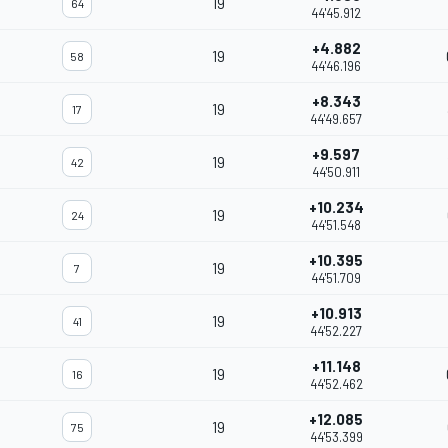
19
64
44'45.912
+4.882
19
58
44'46.196
+8.343
19
17
44'49.657
+9.597
19
42
44'50.911
+10.234
19
24
44'51.548
+10.395
19
7
44'51.709
+10.913
19
41
44'52.227
+11.148
19
16
44'52.462
+12.085
19
75
44'53.399