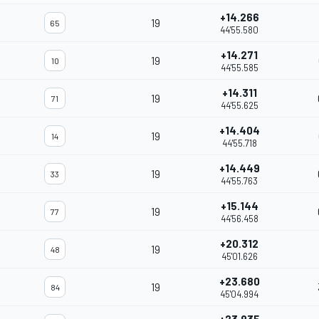
+14.266
19
65
44'55.580
+14.271
19
10
44'55.585
+14.311
19
71
44'55.625
+14.404
19
14
44'55.718
+14.449
19
33
44'55.763
+15.144
19
77
44'56.458
+20.312
19
48
45'01.626
+23.680
19
84
45'04.994