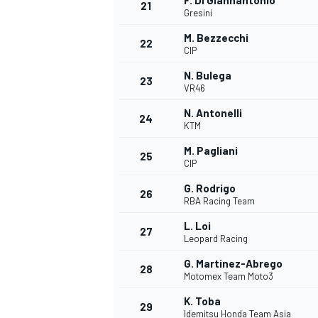
F. Di Giannantonio
21
Gresini
M. Bezzecchi
22
CIP
N. Bulega
23
VR46
N. Antonelli
24
KTM
M. Pagliani
25
CIP
MÁS CATEGORÍAS
G. Rodrigo
26
RBA Racing Team
L. Loi
27
Leopard Racing
G. Martinez-Abrego
28
Motomex Team Moto3
K. Toba
29
Idemitsu Honda Team Asia