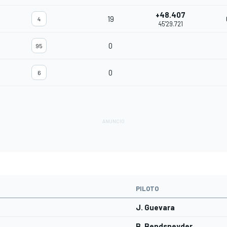
+48.407
19
4
45'29.721
0
95
0
6
PILOTO
J. Guevara
B. Bendsneyder