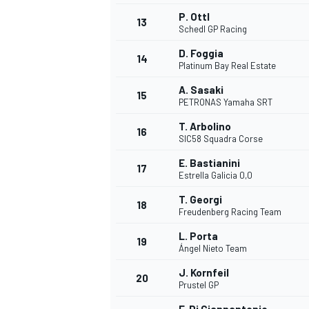
P. Ottl
13
Schedl GP Racing
D. Foggia
14
Platinum Bay Real Estate
A. Sasaki
15
PETRONAS Yamaha SRT
T. Arbolino
16
SIC58 Squadra Corse
E. Bastianini
17
Estrella Galicia 0,0
T. Georgi
18
Freudenberg Racing Team
L. Porta
19
Ángel Nieto Team
J. Kornfeil
20
Prustel GP