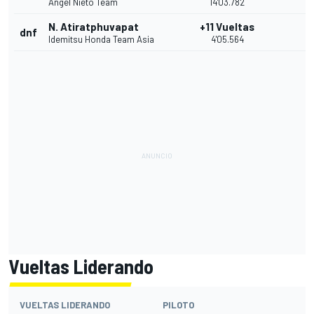
Ángel Nieto Team
14'03.782
N. Atiratphuvapat
+11 Vueltas
dnf
Idemitsu Honda Team Asia
4'05.564
Vueltas Liderando
VUELTAS LIDERANDO
PILOTO