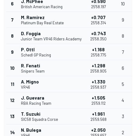
J. McPhee
+0.590
6
10
British American Racing
25'58.197
M. Ramírez
+0.707
7
9
Platinum Bay Real Estate
25'58.314
D. Foggia
+0.743
8
8
Junior Team VR46 Riders Academy
25'58.350
P. Ottl
+1.168
9
7
Schedl GP Racing
25'58.775
R. Fenati
+1.298
10
6
Snipers Team
25'58.905
A. Migno
+1.330
11
5
VR46
25'58.937
J. Guevara
+1.505
12
4
RBA Racing Team
25'59.112
T. Suzuki
+1.961
13
3
SIC58 Squadra Corse
25'59.568
N. Bulega
+2.050
14
2
VR46
25'59.657