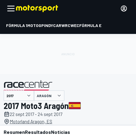
FÓRMULA 1
MOTOGP
INDYCAR
WRC
WEC
FÓRMULA E
ARAGÓN
presentado por
2017 Moto3 Aragón
22 sept 2017 - 24 sept 2017
Motorland Aragon, ES
Resumen
Resultados
Noticias