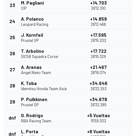
M. Pagliani
+14.703
23
CIP
26'12.310
A. Polanco
+14.859
24
Leopard Racing
26'12.466
J. Kornfeil
+17.595
25
Prustel GP
26'15.202
T. Arbolino
+17.722
26
SIC58 Squadra Corse
26'15.329
A. Arenas
+21.467
27
Ángel Nieto Team
26'19.074
K. Toba
+34.646
28
Idemitsu Honda Team Asia
26'32.253
P. Pulkkinen
+34.678
29
Prustel GP
26'32.285
G. Rodrigo
+5 Vueltas
dnf
RBA Racing Team
15'59.302
L. Porta
+6 Vueltas
dnf