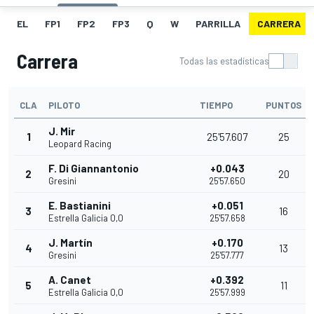
EL
FP1
FP2
FP3
Q
W
PARRILLA
CARRERA
Carrera
Todas las estadísticas
CLA
PILOTO
TIEMPO
PUNTOS
J. Mir
1
25'57.607
25
Leopard Racing
F. Di Giannantonio
+0.043
2
20
Gresini
25'57.650
E. Bastianini
+0.051
3
16
Estrella Galicia 0,0
25'57.658
J. Martín
+0.170
4
13
Gresini
25'57.777
A. Canet
+0.392
5
11
Estrella Galicia 0,0
25'57.999