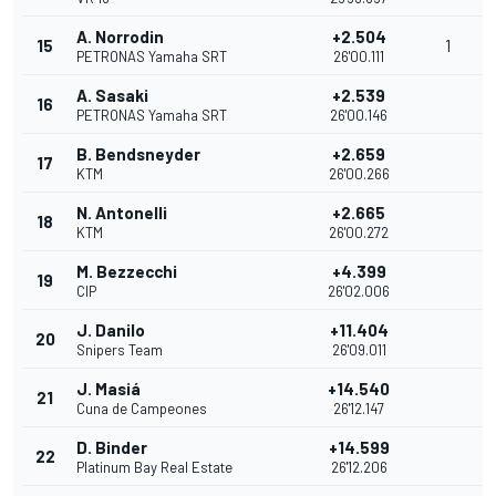
A. Norrodin
+2.504
15
1
PETRONAS Yamaha SRT
26'00.111
A. Sasaki
+2.539
16
PETRONAS Yamaha SRT
26'00.146
B. Bendsneyder
+2.659
17
KTM
26'00.266
N. Antonelli
+2.665
18
KTM
26'00.272
M. Bezzecchi
+4.399
19
CIP
26'02.006
J. Danilo
+11.404
20
Snipers Team
26'09.011
J. Masiá
+14.540
21
Cuna de Campeones
26'12.147
D. Binder
+14.599
22
Platinum Bay Real Estate
26'12.206