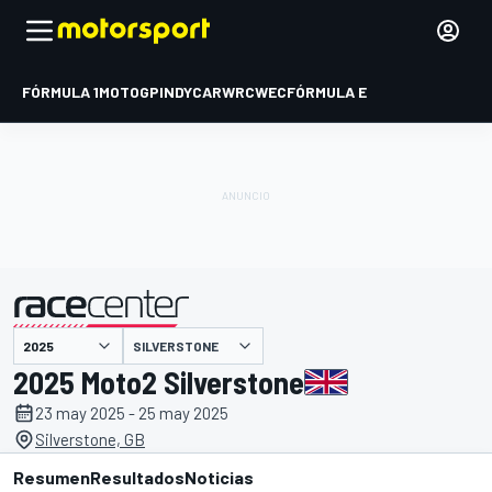
FÓRMULA 1
MOTOGP
INDYCAR
WRC
WEC
FÓRMULA E
SILVERSTONE
presentado por
2025 Moto2 Silverstone
23 may 2025 - 25 may 2025
Silverstone, GB
Resumen
Resultados
Noticias