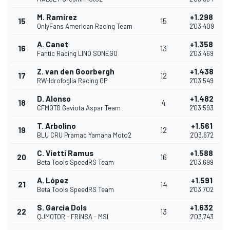
M. Ramírez
+1.298
15
15
OnlyFans American Racing Team
2'03.409
A. Canet
+1.358
16
13
Fantic Racing LINO SONEGO
2'03.469
Z. van den Goorbergh
+1.438
17
12
RW-Idrofoglia Racing GP
2'03.549
D. Alonso
+1.482
18
4
CFMOTO Gaviota Aspar Team
2'03.593
T. Arbolino
+1.561
19
12
BLU CRU Pramac Yamaha Moto2
2'03.672
C. Vietti Ramus
+1.588
20
16
Beta Tools SpeedRS Team
2'03.699
A. López
+1.591
21
14
Beta Tools SpeedRS Team
2'03.702
S. Garcia Dols
+1.632
22
13
QJMOTOR - FRINSA - MSI
2'03.743