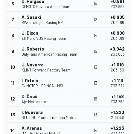
D. Holgado
+0.881
6
14
CFMOTO Gaviota Aspar Team
2'02.992
A. Sasaki
+0.905
7
12
RW-Idrofoglia Racing GP
2'03.016
J. Dixon
+0.908
8
14
Elf Marc VDS Racing Team
2'03.019
J. Roberts
+0.942
9
15
OnlyFans American Racing Team
2'03.053
J. Navarro
+1.019
10
13
KLINT Forward Factory Team
2'03.130
I. Ortola
+1.113
11
13
QJMOTOR - FRINSA - MSI
2'03.224
D. Öncü
+1.158
12
16
Ajo Motorsport
2'03.269
I. Guevara
+1.220
13
13
BLU CRU Pramac Yamaha Moto2
2'03.331
A. Arenas
+1.223
14
14
ITALJET Gresini Moto2
2'03.334