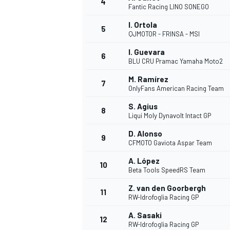
4
Fantic Racing LINO SONEGO
I. Ortola
5
QJMOTOR - FRINSA - MSI
I. Guevara
6
BLU CRU Pramac Yamaha Moto2
M. Ramírez
7
OnlyFans American Racing Team
S. Agius
8
Liqui Moly Dynavolt Intact GP
D. Alonso
9
CFMOTO Gaviota Aspar Team
A. López
10
Beta Tools SpeedRS Team
Z. van den Goorbergh
11
RW-Idrofoglia Racing GP
A. Sasaki
12
RW-Idrofoglia Racing GP