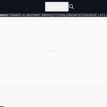
TODOS
ADOS
FERNANDO ALONSO
MARC MÁRQUEZ
FOTOGALERÍAS
APUESTAS
¡SIGUE LA F1,
P