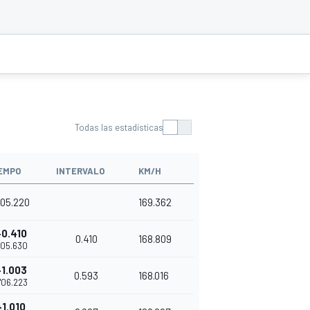
Todas las estadísticas
EMPO
INTERVALO
KM/H
'05.220
169.362
+0.410
0.410
168.809
'05.630
+1.003
0.593
168.016
'06.223
+1.010