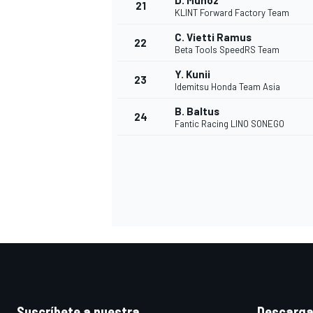
D. Muñoz
21
KLINT Forward Factory Team
C. Vietti Ramus
22
Beta Tools SpeedRS Team
Y. Kunii
23
Idemitsu Honda Team Asia
B. Baltus
24
Fantic Racing LINO SONEGO
MÁS CATEGORÍAS
Suscríbete a nuestra
Descarga