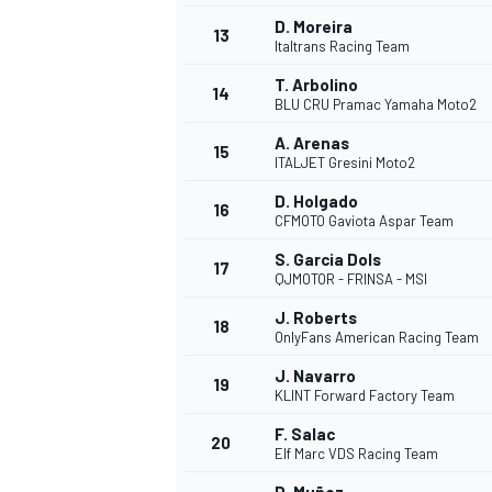
D. Moreira
13
Italtrans Racing Team
T. Arbolino
14
BLU CRU Pramac Yamaha Moto2
A. Arenas
15
ITALJET Gresini Moto2
D. Holgado
16
CFMOTO Gaviota Aspar Team
S. Garcia Dols
17
QJMOTOR - FRINSA - MSI
J. Roberts
18
OnlyFans American Racing Team
J. Navarro
19
KLINT Forward Factory Team
F. Salac
20
Elf Marc VDS Racing Team