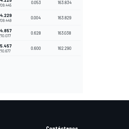
4.225
0.053
163.834
'09.445
4.229
0.004
163.829
'09.449
4.857
0.628
163.038
'10.077
5.457
0.600
162.290
2'10.677
Contáctanos