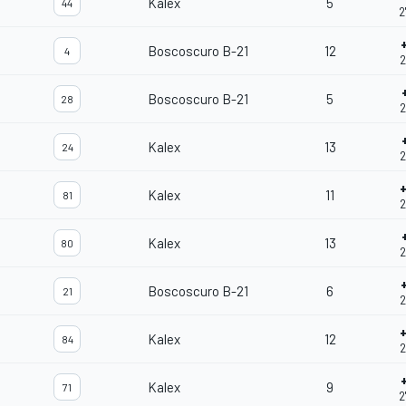
Kalex
5
44
2
Boscoscuro B-21
12
4
2
Boscoscuro B-21
5
28
2
Kalex
13
24
2
Kalex
11
81
2
Kalex
13
80
2
Boscoscuro B-21
6
21
2
Kalex
12
84
2
Kalex
9
71
2