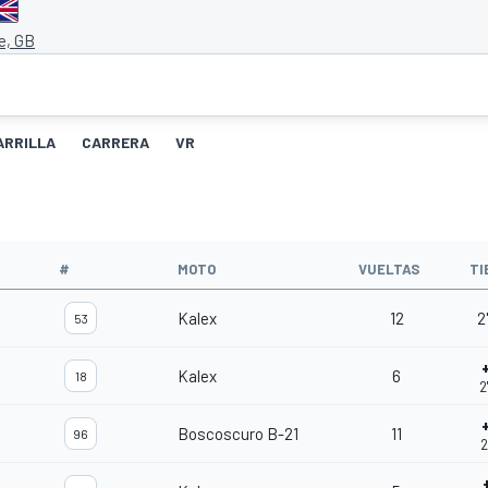
e, GB
ARRILLA
CARRERA
VR
#
MOTO
VUELTAS
TI
Kalex
12
2
53
Kalex
6
18
2
Boscoscuro B-21
11
96
2