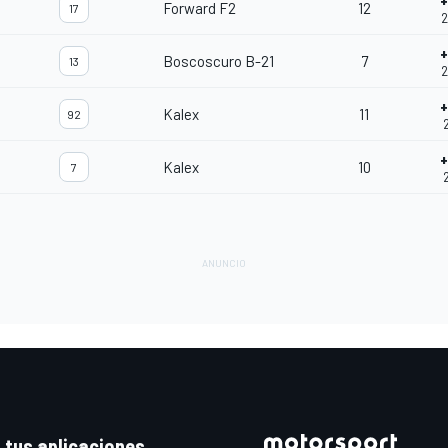
+
Forward F2
12
17
2
+
Boscoscuro B-21
7
13
2
+
Kalex
11
92
2
+
Kalex
10
7
 tus aplicaciones