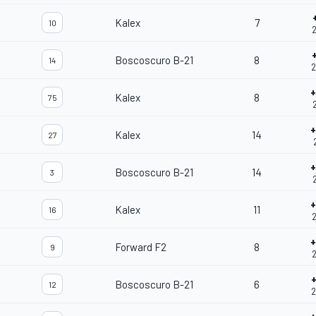
Kalex
7
10
2
Boscoscuro B-21
8
14
2
+
Kalex
8
75
+
Kalex
14
27
+
Boscoscuro B-21
14
3
2
+
Kalex
11
16
2
+
Forward F2
8
9
2
Boscoscuro B-21
6
12
2