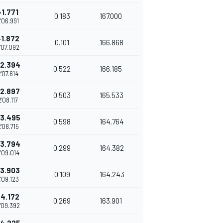
+1.771
0.183
167.000
'06.991
+1.872
0.101
166.868
'07.092
2.394
0.522
166.185
2'07.614
2.897
0.503
165.533
2'08.117
3.495
0.598
164.764
'08.715
3.794
0.299
164.382
'09.014
3.903
0.109
164.243
'09.123
+4.172
0.269
163.901
'09.392