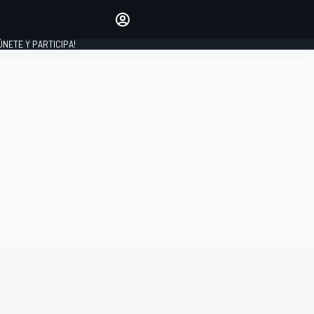
Haz que tu voz se escuche
comentando los artículos
 ÚNETE Y PARTICIPA!
INICIAR SESIÓN
EDICIÓN
ESPAÑA