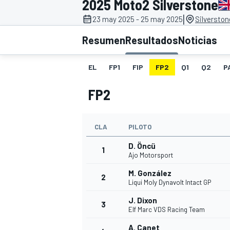
2025 Moto2 Silverstone
|
23 may 2025 - 25 may 2025
Silverston
INDYCAR
WRC
Resumen
Resultados
Noticias
EL
FP1
FIP
FP2
Q1
Q2
P
FP2
CLA
PILOTO
D. Öncü
1
Ajo Motorsport
M. González
2
WEC
FÓRMULA E
Liqui Moly Dynavolt Intact GP
J. Dixon
3
Elf Marc VDS Racing Team
A. Canet