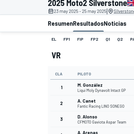
2025 Moto2 Silverstone
|
23 may 2025 - 25 may 2025
Silverston
INDYCAR
WRC
Resumen
Resultados
Noticias
EL
FP1
FIP
FP2
Q1
Q2
P
VR
CLA
PILOTO
M. González
1
Liqui Moly Dynavolt Intact GP
A. Canet
2
WEC
FÓRMULA E
Fantic Racing LINO SONEGO
D. Alonso
3
CFMOTO Gaviota Aspar Team
A. Arenas