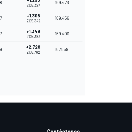
+1.293
8
169.476
2'05.327
+1.308
7
169.456
2'05.342
+1.349
7
169.400
2'05.383
+2.728
9
167.558
2'06.762
Contáctanos