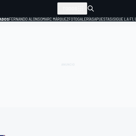
TODOS
ADOS
FERNANDO ALONSO
MARC MÁRQUEZ
FOTOGALERÍAS
APUESTAS
¡SIGUE LA F1,
P