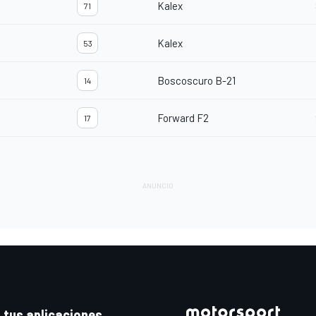
Kalex
71
Kalex
53
Boscoscuro B-21
14
Forward F2
17
 tus aplicaciones