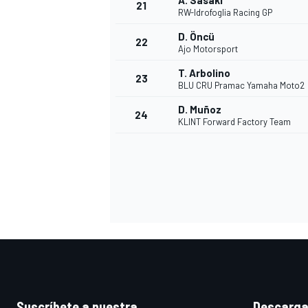
A. Sasaki
21
RW-Idrofoglia Racing GP
D. Öncü
22
Ajo Motorsport
T. Arbolino
23
BLU CRU Pramac Yamaha Moto2
D. Muñoz
24
KLINT Forward Factory Team
MÁS CATEGORÍAS
Suscríbete a nuestra
Descarga