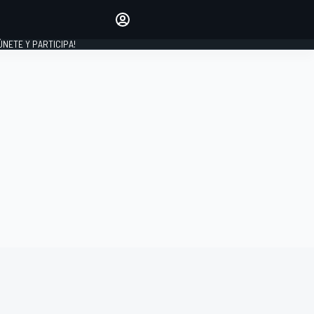
Haz que tu voz se escuche
comentando los artículos
 ÚNETE Y PARTICIPA!
INICIAR SESIÓN
EDICIÓN
ESPAÑA