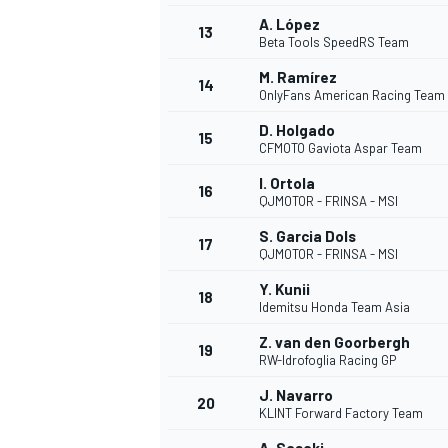
A. López
13
Beta Tools SpeedRS Team
M. Ramírez
14
OnlyFans American Racing Team
D. Holgado
15
CFMOTO Gaviota Aspar Team
I. Ortola
16
QJMOTOR - FRINSA - MSI
S. Garcia Dols
17
QJMOTOR - FRINSA - MSI
Y. Kunii
18
Idemitsu Honda Team Asia
Z. van den Goorbergh
19
RW-Idrofoglia Racing GP
J. Navarro
20
KLINT Forward Factory Team