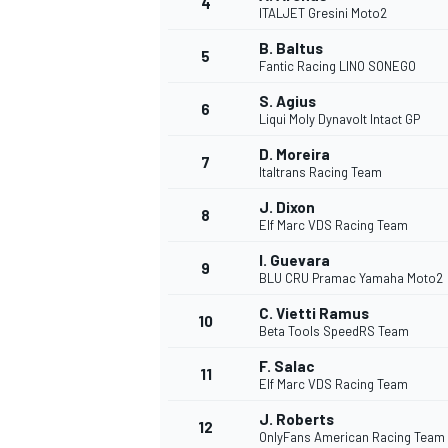
4
ITALJET Gresini Moto2
B. Baltus
5
Fantic Racing LINO SONEGO
S. Agius
6
Liqui Moly Dynavolt Intact GP
D. Moreira
7
Italtrans Racing Team
J. Dixon
8
Elf Marc VDS Racing Team
I. Guevara
9
BLU CRU Pramac Yamaha Moto2
C. Vietti Ramus
10
Beta Tools SpeedRS Team
F. Salac
11
Elf Marc VDS Racing Team
J. Roberts
12
OnlyFans American Racing Team