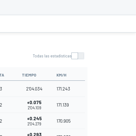
Todas las estadísticas
TA
TIEMPO
KM/H
3
2'04.034
171.243
+0.075
2
171.139
2'04.109
+0.245
2
170.905
2'04.279
+0.293