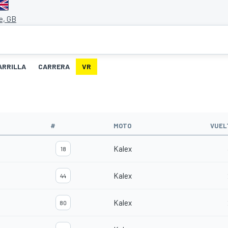
e, GB
ARRILLA
CARRERA
VR
#
MOTO
VUEL
Kalex
18
Kalex
44
Kalex
80