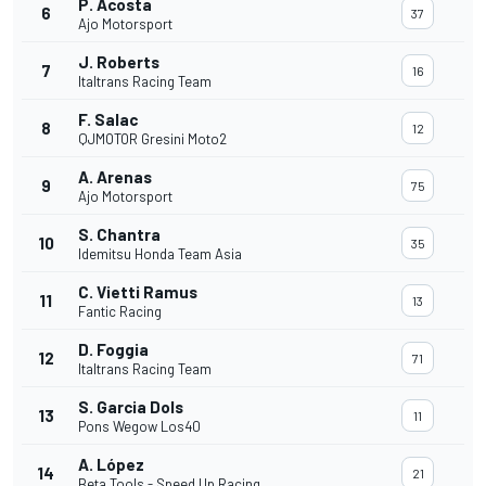
P. Acosta
6
37
Ajo Motorsport
J. Roberts
7
16
Italtrans Racing Team
F. Salac
8
12
QJMOTOR Gresini Moto2
A. Arenas
9
75
Ajo Motorsport
S. Chantra
10
35
Idemitsu Honda Team Asia
C. Vietti Ramus
11
13
Fantic Racing
D. Foggia
12
71
Italtrans Racing Team
S. Garcia Dols
13
11
Pons Wegow Los40
A. López
14
21
Beta Tools - Speed Up Racing