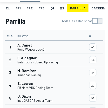
EL
FP1
FP2
FP3
Q1
Q2
PARRILLA
CARRERA
Parrilla
Todas las estadísticas
CLA
PILOTO
#
A. Canet
1
40
Pons Wegow Los40
F. Aldeguer
2
54
Beta Tools - Speed Up Racing
M. Ramírez
3
24
American Racing
S. Lowes
4
22
Elf Marc VDS Racing Team
J. Dixon
5
96
Inde GASGAS Aspar Team