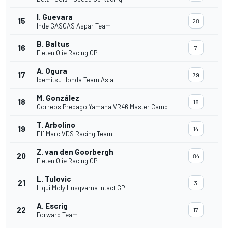
I. Guevara
15
28
Inde GASGAS Aspar Team
B. Baltus
16
7
Fieten Olie Racing GP
A. Ogura
17
79
Idemitsu Honda Team Asia
M. González
18
18
Correos Prepago Yamaha VR46 Master Camp
T. Arbolino
19
14
Elf Marc VDS Racing Team
Z. van den Goorbergh
20
84
Fieten Olie Racing GP
L. Tulovic
21
3
Liqui Moly Husqvarna Intact GP
A. Escrig
22
17
Forward Team