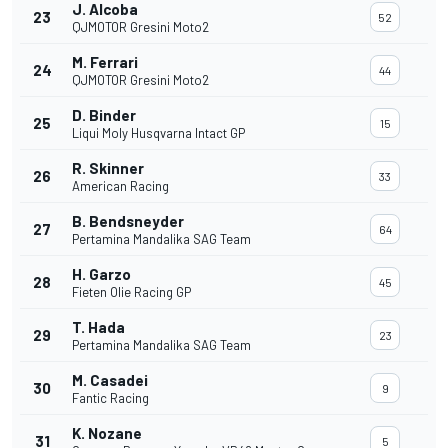
J. Alcoba
23
52
QJMOTOR Gresini Moto2
M. Ferrari
24
44
QJMOTOR Gresini Moto2
D. Binder
25
15
Liqui Moly Husqvarna Intact GP
R. Skinner
26
33
American Racing
B. Bendsneyder
27
64
Pertamina Mandalika SAG Team
H. Garzo
28
45
Fieten Olie Racing GP
T. Hada
29
23
Pertamina Mandalika SAG Team
M. Casadei
30
9
Fantic Racing
K. Nozane
31
5