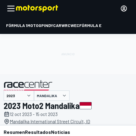
FÓRMULA 1
MOTOGP
INDYCAR
WRC
WEC
FÓRMULA E
MANDALIKA
presentado por
2023 Moto2 Mandalika
12 oct 2023 - 15 oct 2023
Mandalika International Street Circuit, ID
Resumen
Resultados
Noticias