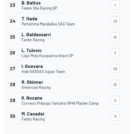
B. Baltus
23
7
Fieten Olie Racing GP
T. Hada
24
23
Pertamina Mandalika SAG Team
L. Baldassarri
25
43
Fantic Racing
L. Tulovic
26
3
Liqui Moly Husqvarna Intact GP
I. Guevara
27
28
Inde GASGAS Aspar Team
R. Skinner
28
33
American Racing
K. Nozane
29
5
Correos Prepago Yamaha VR46 Master Camp
M. Casadei
30
9
Fantic Racing