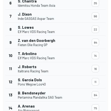
S. Chantra
6
35
Idemitsu Honda Team Asia
J. Dixon
7
96
Inde GASGAS Aspar Team
S. Lowes
8
22
Elf Marc VDS Racing Team
Z. van den Goorbergh
9
84
Fieten Olie Racing GP
T. Arbolino
10
14
Elf Marc VDS Racing Team
J. Roberts
11
16
Italtrans Racing Team
S. Garcia Dols
12
11
Pons Wegow Los40
B. Bendsneyder
13
64
Pertamina Mandalika SAG Team
A. Arenas
14
75
Ajo Motorsport