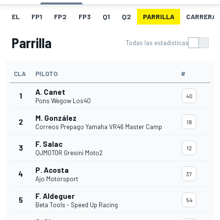
EL
FP1
FP2
FP3
Q1
Q2
PARRILLA
CARRERA
Parrilla
Todas las estadísticas
CLA
PILOTO
#
A. Canet
1
40
Pons Wegow Los40
M. González
2
18
Correos Prepago Yamaha VR46 Master Camp
F. Salac
3
12
QJMOTOR Gresini Moto2
P. Acosta
4
37
Ajo Motorsport
F. Aldeguer
5
54
Beta Tools - Speed Up Racing