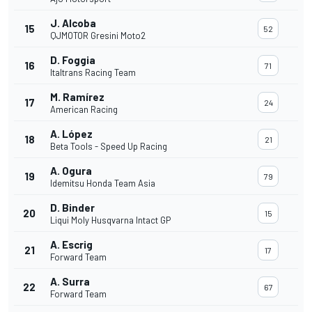
J. Alcoba
15
52
QJMOTOR Gresini Moto2
D. Foggia
16
71
Italtrans Racing Team
M. Ramírez
17
24
American Racing
A. López
18
21
Beta Tools - Speed Up Racing
A. Ogura
19
79
Idemitsu Honda Team Asia
D. Binder
20
15
Liqui Moly Husqvarna Intact GP
A. Escrig
21
17
Forward Team
A. Surra
22
67
Forward Team